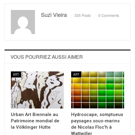
Suzi Vieira
335 Posts
0 Comments
VOUS POURRIEZ AUSSI AIMER
ART
ART
Urban Art Biennale au
Hydroscape, somptueux
Patrimoine mondial de
paysages sous-marins
la Völklinger Hütte
de Nicolas Floc’h à
Wattwiller