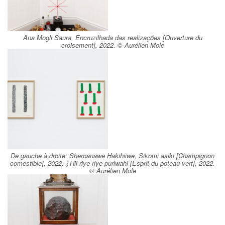
Ana Mogli Saura, Encruzilhada das realizações [Ouverture du
croisement], 2022. © Aurélien Mole
De gauche à droite: Sheroanawe Hakihiiwe, Sikomi asiki [Champignon
comestible], 2022. ⦚ Hii riye riye puriwahi [Esprit du poteau vert], 2022.
© Aurélien Mole