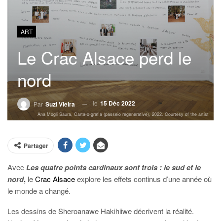
ART
Le Crac Alsace perd le
nord
le
15 Déc 2022
Par
Suzi Vieira
Ana Mogli Saura, Carta-o-grafia (passeio regenerative), 2022. Courtesy of the artist
Partager
Avec
Les quatre points cardinaux sont trois : le sud et le
nord
,
le
Crac Alsace
explore les effets continus d’une année où
le monde a changé.
Les dessins de Sheroanawe Hakihiiwe décrivent la réalité.