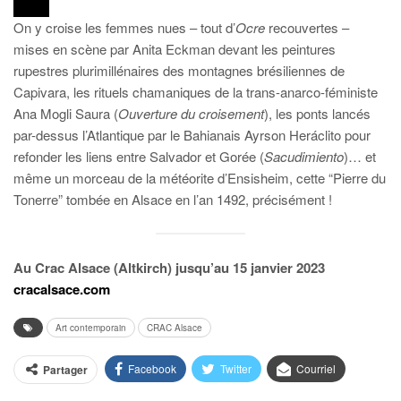
On y croise les femmes nues – tout d’
Ocre
recouvertes –
mises en scène par Anita Eckman devant les peintures
rupestres plurimillénaires des montagnes brésiliennes de
Capivara, les rituels chamaniques de la trans-anarco-féministe
Ana Mogli Saura (
Ouverture du croisement
), les ponts lancés
par-dessus l’Atlantique par le Bahianais Ayrson Heráclito pour
refonder les liens entre Salvador et Gorée (
Sacudimiento
)… et
même un morceau de la météorite d’Ensisheim, cette “Pierre du
Tonerre” tombée en Alsace en l’an 1492, précisément !
Au Crac Alsace (Altkirch) jusqu’au 15 janvier 2023
cracalsace.com
Art contemporain
CRAC Alsace
Facebook
Twitter
Courriel
Partager