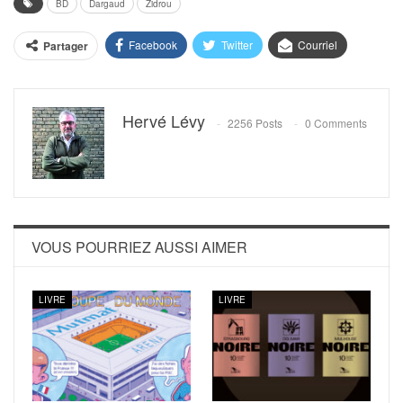
BD
Dargaud
Zidrou
Facebook
Twitter
Courriel
Partager
Hervé Lévy
2256 Posts
0 Comments
VOUS POURRIEZ AUSSI AIMER
LIVRE
LIVRE