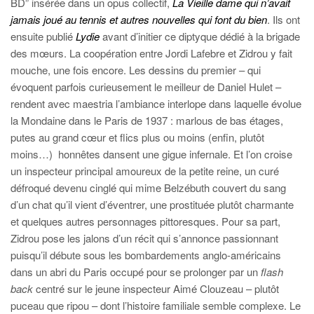
BD” insérée dans un opus collectif,
La Vieille dame qui n’avait
jamais joué au tennis et autres nouvelles qui font du bien
. Ils ont
ensuite publié
Lydie
avant d’initier ce diptyque dédié à la brigade
des mœurs. La coopération entre Jordi Lafebre et Zidrou y fait
mouche, une fois encore. Les dessins du premier – qui
évoquent parfois curieusement le meilleur de Daniel Hulet –
rendent avec maestria l’ambiance interlope dans laquelle évolue
la Mondaine dans le Paris de 1937 : marlous de bas étages,
putes au grand cœur et flics plus ou moins (enfin, plutôt
moins…) honnêtes dansent une gigue infernale. Et l’on croise
un inspecteur principal amoureux de la petite reine, un curé
défroqué devenu cinglé qui mime Belzébuth couvert du sang
d’un chat qu’il vient d’éventrer, une prostituée plutôt charmante
et quelques autres personnages pittoresques. Pour sa part,
Zidrou pose les jalons d’un récit qui s’annonce passionnant
puisqu’il débute sous les bombardements anglo-américains
dans un abri du Paris occupé pour se prolonger par un
flash
back
centré sur le jeune inspecteur Aimé Clouzeau – plutôt
puceau que ripou – dont l’histoire familiale semble complexe. Le