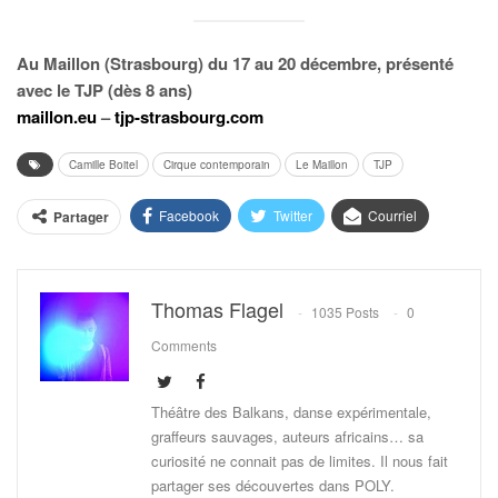
Au Maillon (Strasbourg) du 17 au 20 décembre, présenté
avec le TJP (dès 8 ans)
maillon.eu
–
tjp-strasbourg.com
Camille Boitel
Cirque contemporain
Le Maillon
TJP
Facebook
Twitter
Courriel
Partager
Thomas Flagel
1035 Posts
0
Comments
Théâtre des Balkans, danse expérimentale,
graffeurs sauvages, auteurs africains… sa
curiosité ne connait pas de limites. Il nous fait
partager ses découvertes dans POLY.