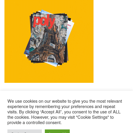
We use cookies on our website to give you the most relevant
experience by remembering your preferences and repeat
visits. By clicking “Accept All”, you consent to the use of ALL
Mentions Légales
Contacts
Où Trouver Poly ?
the cookies. However, you may visit "Cookie Settings" to
provide a controlled consent.
Lire Les Anciens N°
S’abonner À Poly
Qui Sommes-Nous ?
© 2025 – Magazine Poly – BKN