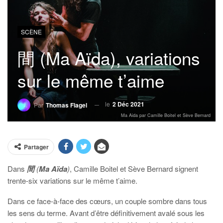
SCÈNE
間 (Ma Aïda), variations
sur le même t’aime
le
2 Déc 2021
Par
Thomas Flagel
Ma Aida par Camille Boitel et Sève Bernard
Partager
Dans
間
(
Ma Aïda
)
, Camille Boitel et Sève Bernard signent
trente-six variations sur le même t’aime.
Dans ce face-à-face des cœurs, un couple sombre dans tous
les sens du terme. Avant d’être définitivement avalé sous les