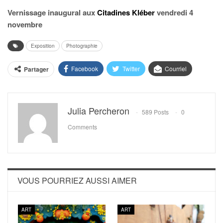
Vernissage inaugural aux
Citadines Kléber
vendredi 4
novembre
Exposition
Photographie
Facebook
Twitter
Courriel
Partager
Julia Percheron
589 Posts
0
Comments
VOUS POURRIEZ AUSSI AIMER
ART
ART