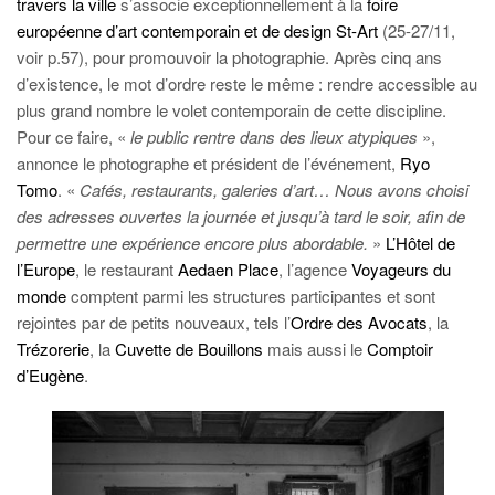
travers la ville
s’associe exceptionnellement à la
foire
européenne d’art contemporain et de design St-Art
(25-27/11,
voir p.57), pour promouvoir la photographie. Après cinq ans
d’existence, le mot d’ordre reste le même : rendre accessible au
plus grand nombre le volet contemporain de cette discipline.
Pour ce faire, «
le public rentre dans des lieux atypiques
»,
annonce le photographe et président de l’événement,
Ryo
Tomo
. «
Cafés, restaurants, galeries d’art… Nous avons choisi
des adresses ouvertes la journée et jusqu’à tard le soir, afin de
permettre une expérience encore plus abordable.
»
L’Hôtel de
l’Europe
, le restaurant
Aedaen Place
, l’agence
Voyageurs du
monde
comptent parmi les structures participantes et sont
rejointes par de petits nouveaux, tels l’
Ordre des Avocats
, la
Trézorerie
, la
Cuvette de Bouillons
mais aussi le
Comptoir
d’Eugène
.