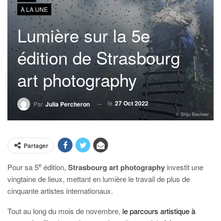
À LA UNE
Lumière sur la 5e
édition de Strasbourg
art photography
le
27 Oct 2022
Par
Julia Percheron
© Shiju Basheer
Partager
e
Pour sa 5
édition,
Strasbourg art photography
investit une
vingtaine de lieux, mettant en lumière le travail de plus de
cinquante artistes internationaux.
Tout au long du mois de novembre,
le parcours artistique à