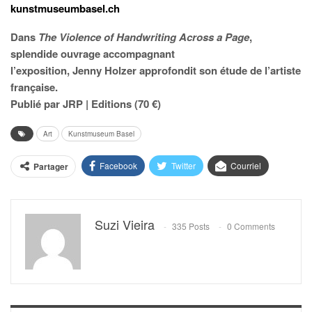
kunstmuseumbasel.ch
Dans
The Violence of Handwriting Across a Page
,
splendide ouvrage accompagnant
l’exposition, Jenny Holzer approfondit son étude de l’artiste
française.
Publié par JRP | Editions (70 €)
Art
Kunstmuseum Basel
Facebook
Twitter
Courriel
Partager
Suzi Vieira
335 Posts
0 Comments