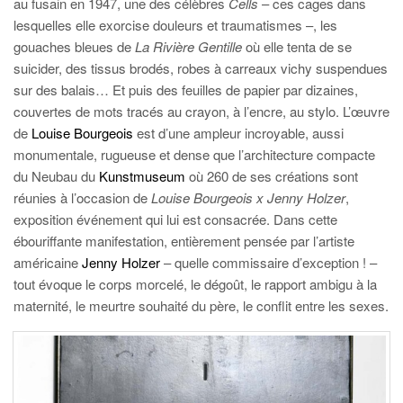
au fusain en 1947, une des célèbres
Cells
– ces cages dans
lesquelles elle exorcise douleurs et traumatismes –, les
gouaches bleues de
La Rivière Gentille
où elle tenta de se
suicider, des tissus brodés, robes à carreaux vichy suspendues
sur des balais… Et puis des feuilles de papier par dizaines,
couvertes de mots tracés au crayon, à l’encre, au stylo. L’œuvre
de
Louise Bourgeois
est d’une ampleur incroyable, aussi
monumentale, rugueuse et dense que l’architecture compacte
du Neubau du
Kunstmuseum
où 260 de ses créations sont
réunies à l’occasion de
Louise Bourgeois x Jenny Holzer
,
exposition événement qui lui est consacrée. Dans cette
ébouriffante manifestation, entièrement pensée par l’artiste
américaine
Jenny Holzer
– quelle commissaire d’exception ! –
tout évoque le corps morcelé, le dégoût, le rapport ambigu à la
maternité, le meurtre souhaité du père, le conflit entre les sexes.