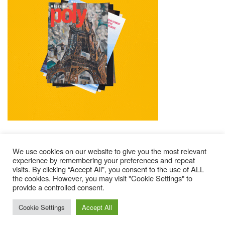
We use cookies on our website to give you the most relevant
experience by remembering your preferences and repeat
visits. By clicking “Accept All”, you consent to the use of ALL
Mentions Légales
Contacts
Où Trouver Poly ?
the cookies. However, you may visit "Cookie Settings" to
Lire Les Anciens N°
S’abonner À Poly
Qui Sommes-Nous ?
provide a controlled consent.
© 2025 – Magazine Poly – BKN
Cookie Settings
Accept All