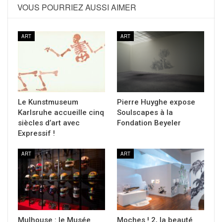
VOUS POURRIEZ AUSSI AIMER
ART
ART
Le Kunstmuseum
Pierre Huyghe expose
Karlsruhe accueille cinq
Soulscapes à la
siècles d’art avec
Fondation Beyeler
Expressif !
ART
ART
Mulhouse : le Musée
Moches ! 2, la beauté