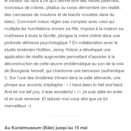
le visiteur fait face à ce qu’il devine être des restes paternels,
morceaux de crânes, phallus ou corps démembré (en réalité,
des carcasses de moutons et de bœufs moulées dans du
latex). Comment mieux régler ses comptes avec celui qui
multiplia les humiliations envers sa fille, imposa à la maison sa
maîtresse à toute la famille, plongea la mère chérie dans une
profonde détresse psychologique ? En collaboration avec le
studio londonien Holition, Jenny Holzer a développé une
application de réalité augmentée permettant d’assister à la
déconstruction de cette œuvre emblématique au son de la voix
de Bourgeois herself, qui chantonne une berceuse (authentique
!). Sur l’une des broderies trônant dans la salle attenante, une
phrase aux accents d’épitaphe : «
I have been to hell and back.
And let me tell you, it was wonderful » (« Je suis allée en enfer
et en suis revenue. Et laissez-moi vous dire que ce fut
merveilleux
»)
Au Kunstmuseum (Bâle) jusqu’au 15 mai