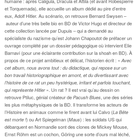
humaine : après Caligula, Dracula et Attila (et avant Robespierre
et Torquemada), elle accueille un album dédié au pire d’entre
eux, Adolf Hitler. Au scénario, on retrouve Bernard Swysen –
auteur d’une très belle bio en BD de Victor Hugo et directeur de
cette collection lancée par Dupuis – qui a demandé au
spécialiste du nazisme qu’est Johann Chapoutot de préfacer un
ouvrage complété par un dossier pédagogique où intervient Elie
Barnavi (pour une éclairante contribution sur la shoah en BD). À
propos de ce projet ambitieux et délicat, l’historien écrit : «
Avec
cet album, nous avons tout : du didactique, qui repose sur un
bon travail historiographique en amont, et du divertissant avec
l’histoire de ce rat un peu hystérique, irritant et parfois touchant,
qui représente Hitler
». Un rat ? Il est vrai qu’au dessin on
retrouve Ptiluc, génial créateur de
Pacush Blues
, une des séries
les plus métaphysiques de la BD. Il transforme les acteurs de
l’Histoire en animaux comme le firent avant lui Calvo (
La Bête
est morte !
) ou Art Spiegelman (
Maus
) : les soldats US qui
débarquent en Normandie sont des clones de Mickey Mouse,
Ernst Röhm est un cochon, Göring une sorte d’ours mal léché,