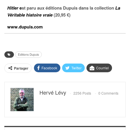
Hitler
e
st paru aux éditions Dupuis dans la collection
La
Véritable histoire vraie
(20,95 €)
www.dupuis.com
Editions Dupuis
Facebook
Twitter
Courriel
Partager
Hervé Lévy
2256 Posts
0 Comments