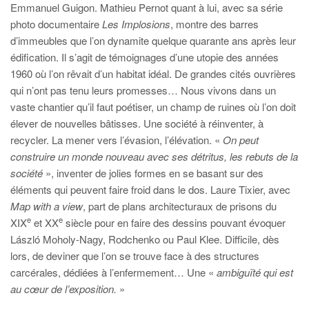
Emmanuel Guigon. Mathieu Pernot quant à lui, avec sa série
photo documentaire
Les Implosions
, montre des barres
d’immeubles que l’on dynamite quelque quarante ans après leur
édification. Il s’agit de témoignages d’une utopie des années
1960 où l’on rêvait d’un habitat idéal. De grandes cités ouvrières
qui n’ont pas tenu leurs promesses… Nous vivons dans un
vaste chantier qu’il faut poétiser, un champ de ruines où l’on doit
élever de nouvelles bâtisses. Une société à réinventer, à
recycler. La mener vers l’évasion, l’élévation. «
On peut
construire un monde nouveau avec ses détritus, les rebuts de la
société
», inventer de jolies formes en se basant sur des
éléments qui peuvent faire froid dans le dos. Laure Tixier, avec
Map with a view
, part de plans architecturaux de prisons du
e
e
XIX
et XX
siècle pour en faire des dessins pouvant évoquer
László Moholy-Nagy, Rodchenko ou Paul Klee. Difficile, dès
lors, de deviner que l’on se trouve face à des structures
carcérales, dédiées à l’enfermement… Une «
ambiguïté qui est
au cœur de l’exposition.
»