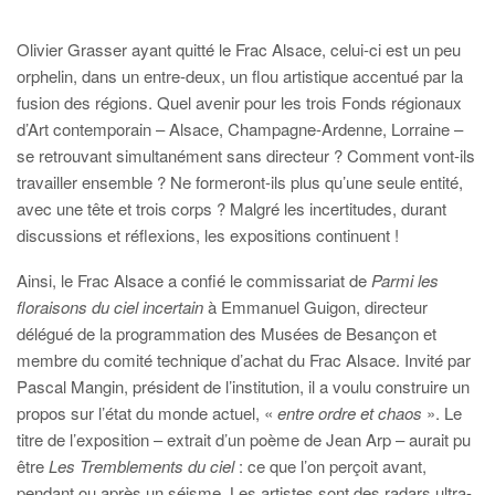
Olivier Grasser ayant quitté le Frac Alsace, celui-ci est un peu
orphelin, dans un entre-deux, un flou artistique accentué par la
fusion des régions. Quel avenir pour les trois Fonds régionaux
d’Art contemporain – Alsace, Champagne-Ardenne, Lorraine –
se retrouvant simultanément sans directeur ? Comment vont-ils
travailler ensemble ? Ne formeront-ils plus qu’une seule entité,
avec une tête et trois corps ? Malgré les incertitudes, durant
discussions et réflexions, les expositions continuent !
Ainsi, le Frac Alsace a confié le commissariat de
Parmi les
floraisons du ciel incertain
à Emmanuel Guigon, directeur
délégué de la programmation des Musées de Besançon et
membre du comité technique d’achat du Frac Alsace. Invité par
Pascal Mangin, président de l’institution, il a voulu construire un
propos sur l’état du monde actuel, «
entre ordre et chaos
». Le
titre de l’exposition – extrait d’un poème de Jean Arp – aurait pu
être
Les Tremblements du ciel
: ce que l’on perçoit avant,
pendant ou après un séisme. Les artistes sont des radars ultra-