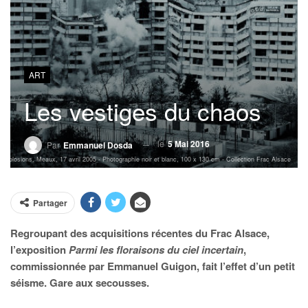
ART
Les vestiges du chaos
le
5 Mai 2016
Par
Emmanuel Dosda
Implosions, Meaux, 17 avril 2005 - Photographie noir et blanc, 100 x 130 cm - Collection Frac Alsace
Partager
Regroupant des acquisitions récentes du Frac Alsace,
l’exposition
Parmi les floraisons du ciel incertain
,
commissionnée par Emmanuel Guigon, fait l’effet d’un petit
séisme. Gare aux secousses.