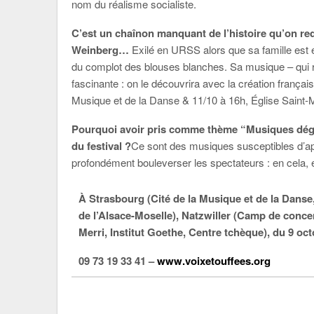
nom du réalisme socialiste.
C’est un chaînon manquant de l’histoire qu’on 
Weinberg…
Exilé en URSS alors que sa famille est e
du complot des blouses blanches. Sa musique – qui r
fascinante : on le découvrira avec la création frança
Musique et de la Danse & 11/10 à 16h, Église Saint-M
Pourquoi avoir pris comme thème “Musiques dégé
du festival ?
Ce sont des musiques susceptibles d’a
profondément bouleverser les spectateurs : en cela, e
À Strasbourg (Cité de la Musique et de la Dans
de l’Alsace-Moselle), Natzwiller (Camp de concen
Merri, Institut Goethe, Centre tchèque), du 9 o
09 73 19 33 41 –
www.voixetouffees.org