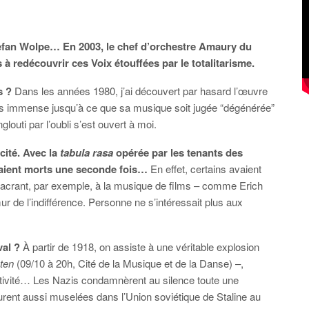
efan Wolpe… En 2003, le chef d’orchestre Amaury du
 à redécouvrir ces Voix étouffées par le totalitarisme.
s ?
Dans les années 1980, j’ai découvert par hasard l’œuvre
s immense jusqu’à ce que sa musique soit jugée “dégénérée”
louti par l’oubli s’est ouvert à moi.
cité. Avec la
tabula rasa
opérée par les tenants des
taient morts une seconde fois…
En effet, certains avaient
nsacrant, par exemple, à la musique de films – comme Erich
r de l’indifférence. Personne ne s’intéressait plus aux
val ?
À partir de 1918, on assiste à une véritable explosion
ten
(09/10 à 20h, Cité de la Musique et de la Danse) –,
ctivité… Les Nazis condamnèrent au silence toute une
rent aussi muselées dans l’Union soviétique de Staline au