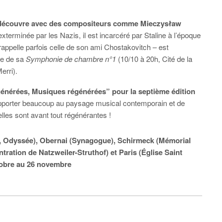
redécouvre avec des compositeurs comme Mieczysław
xterminée par les Nazis, il est incarcéré par Staline à l’époque
appelle parfois celle de son ami Chostakovitch – est
ise de sa
Symphonie de chambre n°1
(10/10 à 20h, Cité de la
erri).
nérées, Musiques régénérées” pour la septième édition
pporter beaucoup au paysage musical contemporain et de
lles sont avant tout régénérantes !
e, Odyssée), Obernai (Synagogue), Schirmeck (Mémorial
tration de Natzweiler-Struthof) et Paris (Église Saint
ctobre au 26 novembre