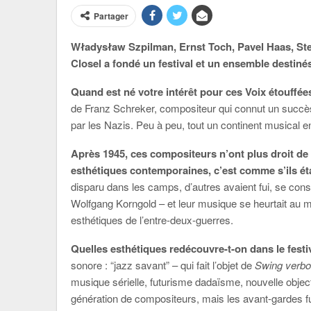
Partager
Władysław Szpilman, Ernst Toch, Pavel Haas, St
Closel a fondé un festival et un ensemble destinés
Quand est né votre intérêt pour ces Voix étouffée
de Franz Schreker, compositeur qui connut un succè
par les Nazis. Peu à peu, tout un continent musical eng
Après 1945, ces compositeurs n’ont plus droit de 
esthétiques contemporaines, c’est comme s’ils é
disparu dans les camps, d’autres avaient fui, se co
Wolfgang Korngold – et leur musique se heurtait au mu
esthétiques de l’entre-deux-guerres.
Quelles esthétiques redécouvre-t-on dans le festi
sonore : “jazz savant” – qui fait l’objet de
Swing verbo
musique sérielle, futurisme dadaïsme, nouvelle obje
génération de compositeurs, mais les avant-gardes fu