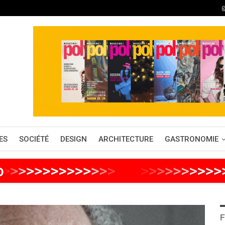
ES
SOCIÉTÉ
DESIGN
ARCHITECTURE
GASTRONOMIE
o
>
>
>
>
>
>
>
>
>
>
>
>
>
>
>
>
>
>
>
>
>
>
>
>
F