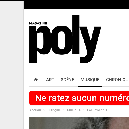
ART
SCÈNE
MUSIQUE
CHRONIQU
Ne ratez aucun numér
Accueil
Français
Musique
Les Proscrits