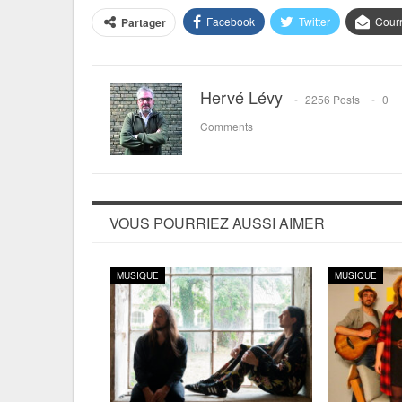
Facebook
Twitter
Courr
Partager
Hervé Lévy
2256 Posts
0
Comments
VOUS POURRIEZ AUSSI AIMER
MUSIQUE
MUSIQUE