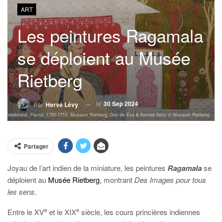
ART
Les peintures Ragamala
se déploient au Musée
Rietberg
le
30 Sep 2024
Par
Hervé Lévy
iman, Bundelkhand, Panna, 1700-1710, Museum Rietberg, Don de Eva & Konrad Seitz © Museum Rietberg
Partager
Joyau de l’art indien de la miniature, les peintures
Ragamala
se
déploient au
Musée Rietberg
, montrant
Des Images pour tous
les sens
.
e
e
Entre le XV
et le XIX
siècle, les cours princières indiennes