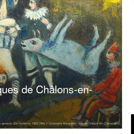
ques de Châlons-en-
uins genannt: Die Harlekine, 1922-1944 © Christophe Manquillet - Ville de Châlons-en- Champagne