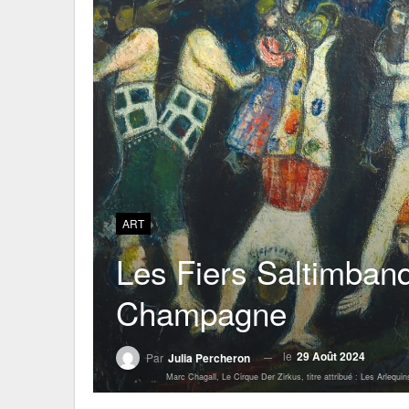
ART
Les Fiers Saltimban
Champagne
le
29 Août 2024
Par
Julia Percheron
Marc Chagall, Le Cirque Der Zirkus, titre attribué : Les Arleq