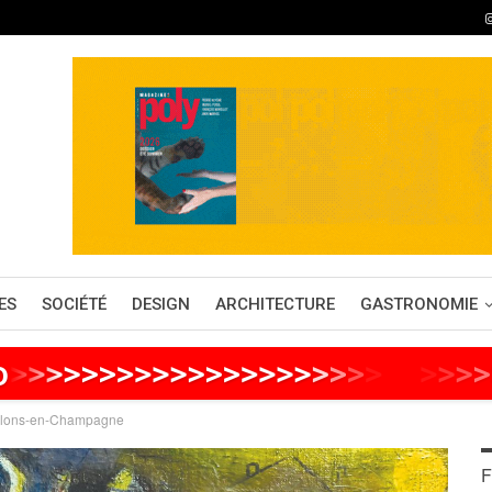
ES
SOCIÉTÉ
DESIGN
ARCHITECTURE
GASTRONOMIE
o
>
>
>
>
>
>
>
>
>
>
>
>
>
>
>
>
>
>
>
>
>
>
>
>
>
>
hâlons-en-Champagne
F