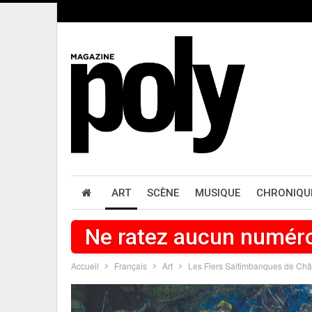
ART
SCÈNE
MUSIQUE
CHRONIQU
Ne ratez aucun numér
Accueil
Français
Art
Les Fiers Saltimbanques de C