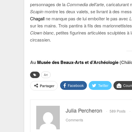
personnages de la
Commedia dell’arte
, caricaturan
Scapin
montre les deux valets, se livrant à des mes
Chagall
ne manque pas de lui emboîter le pas avec
L
sur les mains. Trois pantins à fils des marionnetti
Clown blanc
, petites figurines articulées sculptées à
circassien.
Au
Musée des Beaux-Arts et d’Archéologie
(Châl
Art
Facebook
Twitter
Courr
Partager
Julia Percheron
589 Posts
Comments