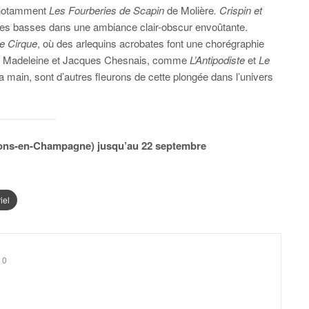
t notamment
Les Fourberies de Scapin
de Molière
. Crispin et
ses basses dans une ambiance clair-obscur envoûtante.
e Cirque
, où des arlequins acrobates font une chorégraphie
stes Madeleine et Jacques Chesnais, comme
L’Antipodiste
et
Le
 la main, sont d’autres fleurons de cette plongée dans l’univers
ons-en-Champagne) jusqu’au 22 septembre
iel
0