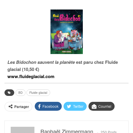
Les Bidochon sauvent la planète
est paru chez Fluide
glacial (10,50 €)
www.fluideglacial.com
BD
Fluide glacial
Facebook
Twitter
Courriel
Partager
Raphaël Zimmermann
250 Posts