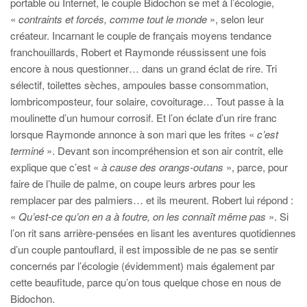
portable ou Internet, le couple Bidochon se met à l’écologie,
«
contraints et forcés, comme tout le monde
», selon leur
créateur. Incarnant le couple de français moyens tendance
franchouillards, Robert et Raymonde réussissent une fois
encore à nous questionner… dans un grand éclat de rire. Tri
sélectif, toilettes sèches, ampoules basse consommation,
lombricomposteur, four solaire, covoiturage… Tout passe à la
moulinette d’un humour corrosif. Et l’on éclate d’un rire franc
lorsque Raymonde annonce à son mari que les frites «
c’est
terminé
». Devant son incompréhension et son air contrit, elle
explique que c’est «
à cause des orangs-outans
», parce, pour
faire de l’huile de palme, on coupe leurs arbres pour les
remplacer par des palmiers… et ils meurent. Robert lui répond :
«
Qu’est-ce qu’on en a à foutre, on les connaît même pas
». Si
l’on rit sans arrière-pensées en lisant les aventures quotidiennes
d’un couple pantouflard, il est impossible de ne pas se sentir
concernés par l’écologie (évidemment) mais également par
cette beaufitude, parce qu’on tous quelque chose en nous de
Bidochon.