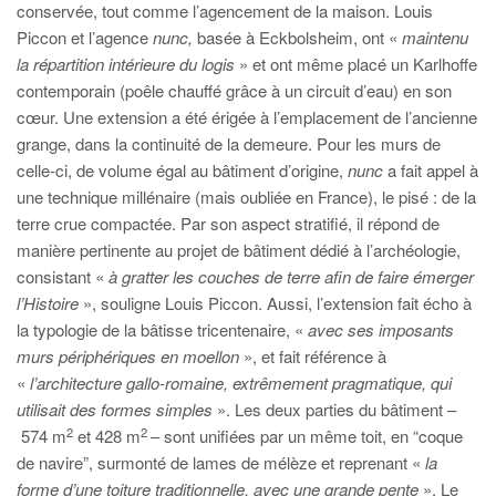
conservée, tout comme l’agencement de la maison. Louis
Piccon et l’agence
nunc,
basée à Eckbolsheim, ont «
maintenu
la répartition intérieure du logis
» et ont même placé un Karlhoffe
contemporain (poêle chauffé grâce à un circuit d’eau) en son
cœur. Une extension a été érigée à l’emplacement de l’ancienne
grange, dans la continuité de la demeure. Pour les murs de
celle-ci, de volume égal au bâtiment d’origine,
nunc
a fait appel à
une technique millénaire (mais oubliée en France), le pisé : de la
terre crue compactée. Par son aspect stratifié, il répond de
manière pertinente au projet de bâtiment dédié à l’archéologie,
consistant «
à gratter les couches de terre afin de faire émerger
l’Histoire
», souligne Louis Piccon. Aussi, l’extension fait écho à
la typologie de la bâtisse tricentenaire, «
avec ses imposants
murs périphériques en moellon
», et fait référence à
«
l’architecture gallo-romaine, extrêmement pragmatique, qui
utilisait des formes simples
». Les deux parties du bâtiment –
2
2
574 m
et 428 m
– sont unifiées par un même toit, en “coque
de navire”, surmonté de lames de mélèze et reprenant «
la
forme d’une toiture traditionnelle, avec une grande pente
». Le