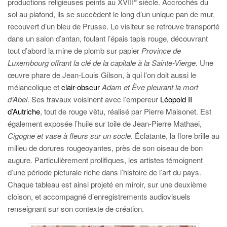
productions religieuses peints au XVIII
siècle. Accrochés du
sol au plafond, ils se succèdent le long d’un unique pan de mur,
recouvert d’un bleu de Prusse. Le visiteur se retrouve transporté
dans un salon d’antan, foulant l’épais tapis rouge, découvrant
tout d’abord la mine de plomb sur papier
Province de
Luxembourg offrant la clé de la capitale à la Sainte-Vierge
. Une
œuvre phare de Jean-Louis Gilson, à qui l’on doit aussi le
mélancolique et
clair-obscur
Adam et Ève pleurant la mort
d’Abel
. Ses travaux voisinent avec l’empereur
Léopold II
d’Autriche
, tout de rouge vêtu, réalisé par Pierre Maisonet. Est
également exposée l’huile sur toile de Jean-Pierre Mathaei,
Cigogne et vase à fleurs sur un socle
. Éclatante, la flore brille au
milieu de dorures rougeoyantes, près de son oiseau de bon
augure. Particulièrement prolifiques, les artistes témoignent
d’une période picturale riche dans l’histoire de l’art du pays.
Chaque tableau est ainsi projeté en miroir, sur une deuxième
cloison, et accompagné d’enregistrements audiovisuels
renseignant sur son contexte de création.