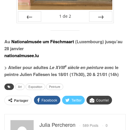
1
de
2
PRÉC
SUIV.
Au
Nationalmusée um Fëschmaart
(Luxembourg) jusqu’au
28 janvier
nationalmusee.lu
e
> Atelier pour adultes
Le XVIII
siècle en peinture
avec le
peintre Julien Fallesen les 18/01 (17h30), 20 & 21/01 (14h)
Art
Exposition
Peinture
Facebook
Twitter
Courriel
Partager
Julia Percheron
589 Posts
0