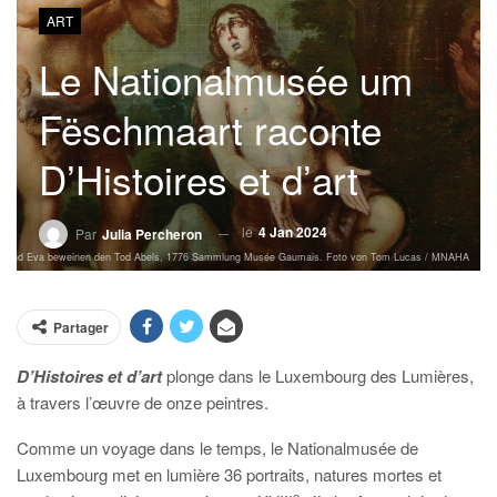
ART
Le Nationalmusée um
Fëschmaart raconte
D’Histoires et d’art
le
4 Jan 2024
Par
Julia Percheron
, Adam und Eva beweinen den Tod Abels, 1776 Sammlung Musée Gaumais. Foto von Tom Lucas / MNAHA
Partager
D’Histoires et d’art
plonge dans le Luxembourg des Lumières,
à travers l’œuvre de onze peintres.
Comme un voyage dans le temps, le Nationalmusée de
Luxembourg met en lumière 36 portraits, natures mortes et
e