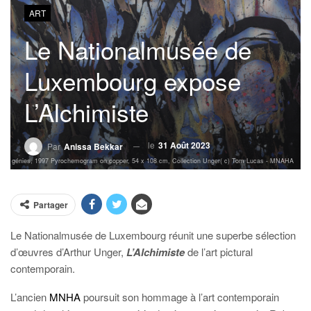
ART
Le Nationalmusée de
Luxembourg expose
L’Alchimiste
le
31 Août 2023
Par
Anissa Bekkar
 de génies, 1997 Pyrochemogram on copper, 54 x 108 cm, Collection Unger( c) Tom Lucas - MNAHA
Partager
Le Nationalmusée de Luxembourg réunit une superbe sélection
d’œuvres d’Arthur Unger,
L’Alchimiste
de l’art pictural
contemporain.
L’ancien
MNHA
poursuit son hommage à l’art contemporain