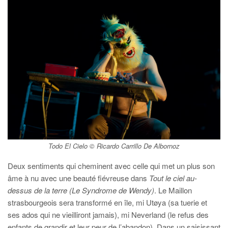
Todo El Cielo © Ricardo Carrillo De Albornoz
Deux sentiments qui cheminent avec celle qui met un plus son
âme à nu avec une beauté fiévreuse dans
Tout le ciel au-
dessus de la terre (Le Syndrome de Wendy)
. Le Maillon
strasbourgeois sera transformé en île, mi Utøya (sa tuerie et
ses ados qui ne vieilliront jamais), mi Neverland (le refus des
enfants de grandir et leur peur de l’abandon). Dans un saisissant