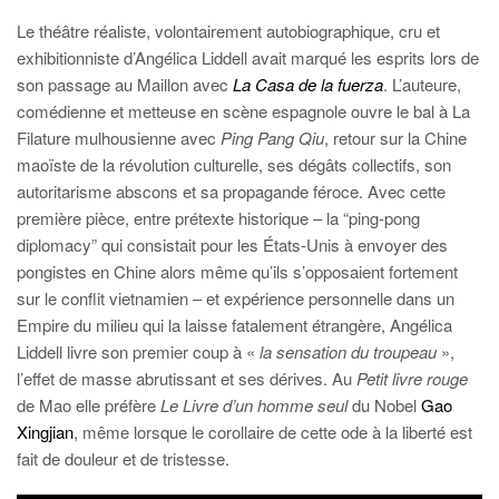
Le théâtre réaliste, volontairement autobiographique, cru et
exhibitionniste d’Angélica Liddell avait marqué les esprits lors de
son passage au Maillon avec
La Casa de la fuerza
. L’auteure,
comédienne et metteuse en scène espagnole ouvre le bal à La
Filature mulhousienne avec
Ping Pang Qiu
, retour sur la Chine
maoïste de la révolution culturelle, ses dégâts collectifs, son
autoritarisme abscons et sa propagande féroce. Avec cette
première pièce, entre prétexte historique – la “ping-pong
diplomacy” qui consistait pour les États-Unis à envoyer des
pongistes en Chine alors même qu’ils s’opposaient fortement
sur le conflit vietnamien – et expérience personnelle dans un
Empire du milieu qui la laisse fatalement étrangère, Angélica
Liddell livre son premier coup à «
la sensation du troupeau
»,
l’effet de masse abrutissant et ses dérives. Au
Petit livre rouge
de Mao elle préfère
Le Livre d’un homme seul
du Nobel
Gao
Xingjian
, même lorsque le corollaire de cette ode à la liberté est
fait de douleur et de tristesse.