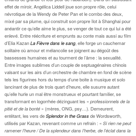
effet de miroir, Angélica Liddell joue son propre rôle, celui
névrotique de la Wendy de Peter Pan et le combo des deux,
mixé par sa plume, qui construit son propre îlot à Shanghai pour
anéantir ce qu’elle aime le plus, se venger de tout ce qui lui a été
enlevé. Entre réécriture et emprunts au conte mais aussi au film
d’Elia Kazan
La Fièvre dans le sang
, elle forge un cauchemar
solitaire où amour et mélancolie se joignent au dégoût des
bassesses humaines et au tourment de l’âme : la sexualité.
Entre images sublimes d’un couple de septuagénaires chinois
valsant sur les airs d’un orchestre de chambre en fond de scène
tels les figurines hors du temps d’une boite à musique et solo
lancinant de plus de trois quart d’heure, elle susurre autant
qu’elle hurle un mal être monstrueux et pourtant familier, se
transformant en logorrhée dézinguant les «
professionnels de la
pitié et de la bonté
» (mères, ONG, psy…). Demeurent,
entêtant, les vers de
Splendor in the Grass
de Wordsworth,
utilisés par Kazan, revenant comme un refrain : «
Si rien ne peut
ramener l’heure / De la splendeur dans l’herbe, de l’éclat dans la