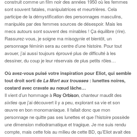
construit comme un film noir des années 1950 où les femmes
sont souvent fatales, manipulatrices et meurtrières. Cela
participe de la démystification des personnages masculins,
manipulés par des femmes sources de désespoir. Mais les
mecs autours sont souvent des minables ! Ça équilibre (rire).
Rassurez-vous, je soigne ma misogynie et bientôt, un
personnage féminin sera au centre d’une histoire. Pour tout
avouer, j’ai aussi toujours éprouvé plus de difficulté à les
dessiner, du coup je leur réservais de plus petits rôles…
Où avez-vous puisé votre inspiration pour Eliot, qui semble
tout droit sorti de
La Mort aux trousses
: lunettes noires,
costard avec cravate au nœud lâche…
Il vient d’un hommage à
Roy Orbison
, chanteur maudit des
sixties
que j’ai découvert il y a peu, explorant sa vie et son
œuvre en bon monomaniaque. Il fallait donc que mon
personnage ne quitte pas ses lunettes et que l’histoire possède
une dimension mélodramatique et tragique. Je me suis rendu
compte, mais cette fois au milieu de cette BD, qu’Eliot avait des