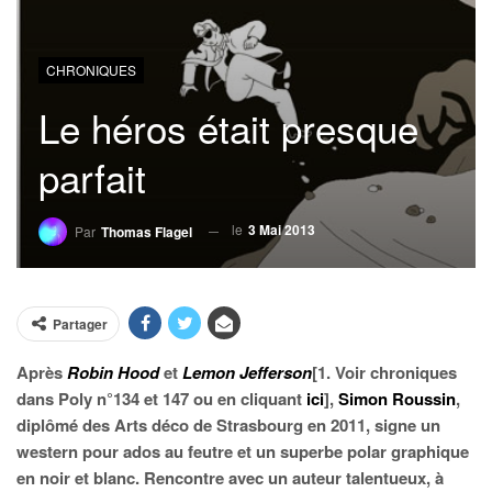
CHRONIQUES
Le héros était presque
parfait
le
3 Mai 2013
Par
Thomas Flagel
Partager
Après
Robin Hood
et
Lemon Jefferson
[1. Voir chroniques
dans Poly n°134 et 147 ou en cliquant
ici
],
Simon Roussin
,
diplômé des Arts déco de Strasbourg en 2011, signe un
western pour ados au feutre et un superbe polar graphique
en noir et blanc. Rencontre avec un auteur talentueux, à