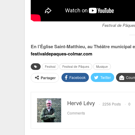
Festival de Pâque
En l’Église Saint-Matthieu, au Théâtre municipal e
festivaldepaques-colmar.com
Festival
Festival de Pâques
Musique
Facebook
Twitter
Courr
Partager
Hervé Lévy
2256 Posts
0
Comments