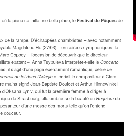
 le piano se taille une belle place, le
Festival de Pâques
de
 feux de la rampe. D’échappées chambristes – avec notamment
croyable Magdalene Ho (27/03) – en soirées symphoniques, le
Marc Coppey – l’occasion de découvrir que le directeur
liste épatant –, Anna Tsybuleva interprète-t-elle le
Concerto
s, il s’agit d’une page éperdument romantique, pétrie de
portrait de toi dans l’Adagio
», écrivit le compositeur à Clara
tre mains signé Jean-Baptiste Doulcet et Arthur Hinnewinkel
 d’Oksana Lyniv, qui fut la première femme à diriger à
onique de Strasbourg, elle embrasse la beauté du
Requiem
de
a pesanteur d’une messe des morts telle qu’on l’entend
ne douceur.