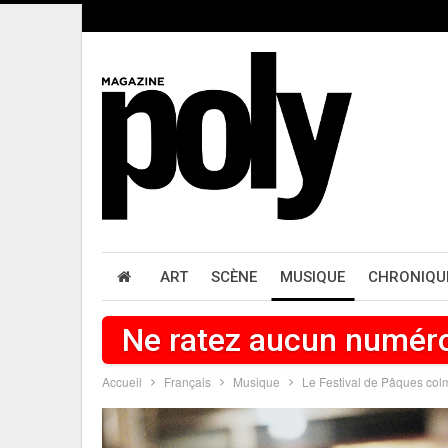
ART
SCÈNE
MUSIQUE
CHRONIQU
Ne ratez aucun numér
Accueil
Français
Musique
Le Festival de Pâques col