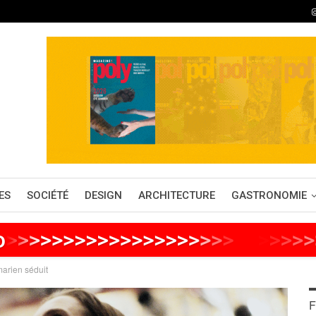
ES
SOCIÉTÉ
DESIGN
ARCHITECTURE
GASTRONOMIE
o
>
>
>
>
>
>
>
>
>
>
>
>
>
>
>
>
>
>
>
>
>
>
>
>
>
>
marien séduit
F