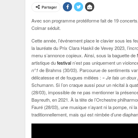
Partager
Avec son programme protéiforme fait de 19 concerts, où
Colmar séduit.
Cette année, l’événement place le clavier sous les
la lauréate du Prix Clara Haskil de Vevey 2023, l’in
menu s’annonce copieux. Ainsi, sous la baguette de 
artistique du
festival
n’est pas uniquement un violoncel
n°1
de Brahms (30/03). Parcourue de sentiments varié
délicatesse et de fougues mêlées : «
Je fais un doux 
Schumann. Si l’on craque aussi pour un récital à qua
(28/03), impossible de ne pas mentionner la présence
Bayreuth, en 2021. À la tête de l’Orchestre philharm
Fauré (28/03), une musique n’ayant ni la pompe, ni l
traditionnellement, mais qui est nimbée d’une diapha