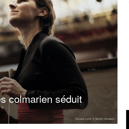
s colmarien séduit
Oksana Lyniv © Serhiy Horobets