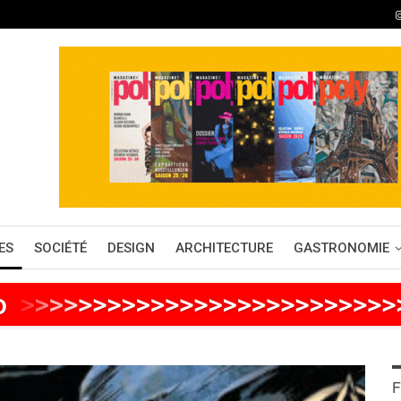
ES
SOCIÉTÉ
DESIGN
ARCHITECTURE
GASTRONOMIE
o
>
>
>
>
>
>
>
>
>
>
>
>
>
>
>
>
>
>
>
>
>
>
>
>
>
F