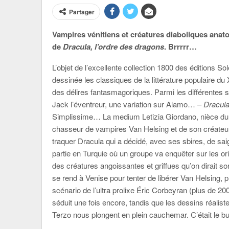
Partager
Vampires vénitiens et créatures diaboliques anato
de
Dracula, l’ordre des dragons
. Brrrrr…
L’objet de l’excellente collection 1800 des éditions Sol
dessinée les classiques de la littérature populaire du
des délires fantasmagoriques. Parmi les différentes
Jack l’éventreur, une variation sur Alamo… –
Dracula
Simplissime… La medium Letizia Giordano, nièce du
chasseur de vampires Van Helsing et de son créateur,
traquer Dracula qui a décidé, avec ses sbires, de sa
partie en Turquie où un groupe va enquêter sur les or
des créatures angoissantes et griffues qu’on dirait so
se rend à Venise pour tenter de libérer Van Helsing, 
scénario de l’ultra prolixe Éric Corbeyran (plus de 
séduit une fois encore, tandis que les dessins réalist
Terzo nous plongent en plein cauchemar. C’était le bu