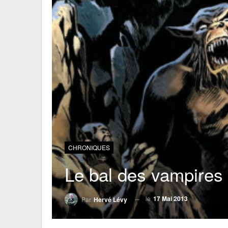
CHRONIQUES
Le bal des vampires
le
17 Mai 2013
Par
Hervé Lévy