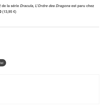
2 de la série
Dracula,
L’Ordre des Dragons
est paru chez
0
(13,95 €)
iel