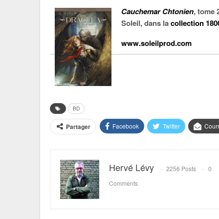
Cauchemar Chtonien
, tome 
Soleil, dans la
collection 180
www.soleilprod.com
BD
Facebook
Twitter
Courr
Partager
Hervé Lévy
2256 Posts
0
Comments