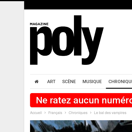
ART
SCÈNE
MUSIQUE
CHRONIQU
Ne ratez aucun numér
Accueil
Français
Chroniques
Le bal des vampires