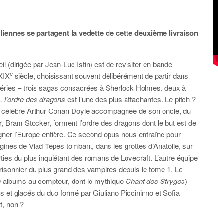
liennes se partagent la vedette de cette deuxième livraison
eil (dirigée par Jean-Luc Istin) est de revisiter en bande
e
 XIX
siècle, choisissant souvent délibérément de partir dans
 séries – trois sagas consacrées à Sherlock Holmes, deux à
, l’ordre des dragons
est l’une des plus attachantes. Le pitch ?
 célèbre Arthur Conan Doyle accompagnée de son oncle, du
 Bram Stocker, forment l’ordre des dragons dont le but est de
igner l’Europe entière. Ce second opus nous entraîne pour
igines de Vlad Tepes tombant, dans les grottes d’Anatolie, sur
rties du plus inquiétant des romans de Lovecraft. L’autre équipe
prisonnier du plus grand des vampires depuis le tome 1. Le
200 albums au compteur, dont le mythique
Chant des Stryges
)
es et glacés du duo formé par Giuliano Piccininno et Sofia
t, non ?