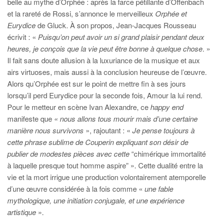
belle au mythe d’Orphée : après la farce pétillante d’Offenbach
et la rareté de Rossi, s’annonce le merveilleux
Orphée et
Eurydice
de Gluck. À son propos, Jean-Jacques Rousseau
écrivit : «
Puisqu’on peut avoir un si grand plaisir pendant deux
heures, je conçois que la vie peut être bonne à quelque chose
. »
Il fait sans doute allusion à la luxuriance de la musique et aux
airs virtuoses, mais aussi à la conclusion heureuse de l’œuvre.
Alors qu’Orphée est sur le point de mettre fin à ses jours
lorsqu’il perd Eurydice pour la seconde fois, Amour la lui rend.
Pour le metteur en scène Ivan Alexandre, ce
happy end
manifeste que
« nous allons tous mourir mais d’une certaine
manière nous survivons
», rajoutant : «
Je pense toujours à
cette phrase sublime de Couperin expliquant son désir de
publier de modestes pièces avec cette
“chimérique immortalité
à laquelle presque tout homme aspire” ». Cette dualité entre la
vie et la mort irrigue une production volontairement atemporelle
d’une œuvre considérée à la fois comme «
une fable
mythologique, une initiation conjugale, et une expérience
artistique
».