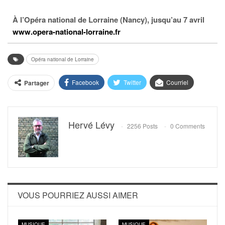
À l’Opéra national de Lorraine (Nancy), jusqu’au 7 avril
www.opera-national-lorraine.fr
Opéra national de Lorraine
Facebook
Twitter
Courriel
Partager
Hervé Lévy
2256 Posts
0 Comments
VOUS POURRIEZ AUSSI AIMER
MUSIQUE
MUSIQUE