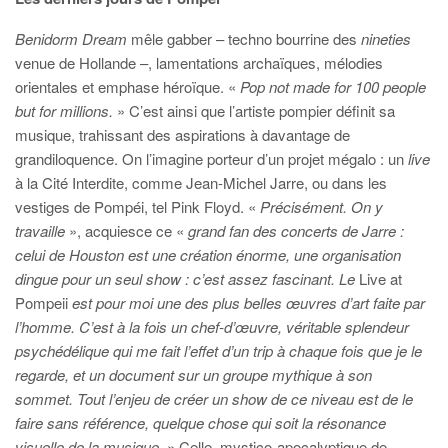
Benidorm Dream
mêle gabber – techno bourrine des
nineties
venue de Hollande –, lamentations archaïques, mélodies
orientales et
emphase héroïque. «
Pop not made for 100 people
but for millions.
» C’est ainsi que l’artiste pompier définit sa
musique, trahissant des aspirations à davantage de
grandiloquence. On l’imagine porteur d’un projet mégalo : un
live
à la Cité Interdite, comme Jean-Michel Jarre, ou dans les
vestiges de Pompéi, tel Pink Floyd. «
Précisément. On y
travaille
», acquiesce ce «
grand fan des concerts de Jarre :
celui de Houston est une création énorme, une organisation
dingue pour un seul show : c’est assez fascinant. Le
Live at
Pompeii
est pour moi une des plus belles œuvres d’art faite par
l’homme. C’est à la fois un chef-d’œuvre, véritable splendeur
psychédélique qui me fait l’effet d’un trip à chaque fois que je le
regarde, et un document sur un groupe mythique à son
sommet. Tout l’enjeu de créer un show de ce niveau est de le
faire sans référence, quelque chose qui soit la résonance
visuelle de la musique.
»
Celle, mystico-apocalyptique de