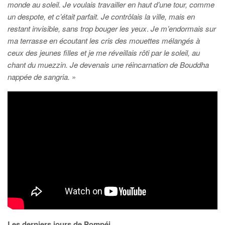
monde au soleil. Je voulais travailler en haut d’une tour, comme
un despote, et c’était parfait. Je contrôlais la ville, mais en
restant invisible, sans trop bouger les yeux
.
Je m’endormais sur
ma terrasse en écoutant les cris des mouettes mélangés à
ceux des jeunes filles et je me réveillais rôti par le soleil, au
chant du muezzin. Je devenais une réincarnation de Bouddha
nappée de sangria.
»
Les derniers jours de Pompéi