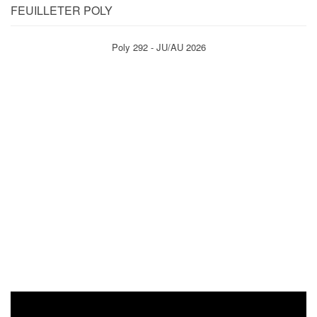
FEUILLETER POLY
Poly 292 - JU/AU 2026