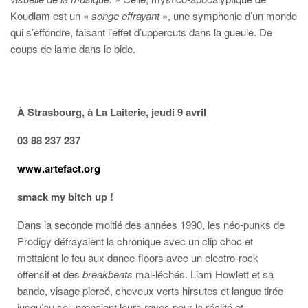
Koudlam est un «
songe effrayant
», une symphonie d’un monde
qui s’effondre, faisant l’effet d’uppercuts dans la gueule. De
coups de lame dans le bide.
À Strasbourg, à La Laiterie, jeudi 9 avril
03 88 237 237
www.artefact.org
smack my bitch up !
Dans la seconde moitié des années 1990, les néo-punks de
Prodigy défrayaient la chronique avec un clip choc et
mettaient le feu aux dance-floors avec un electro-rock
offensif et des
breakbeats
mal-léchés. Liam Howlett et sa
bande, visage piercé, cheveux verts hirsutes et langue tirée
jusqu’au sol, prenaient leurs raves pour la réalité et