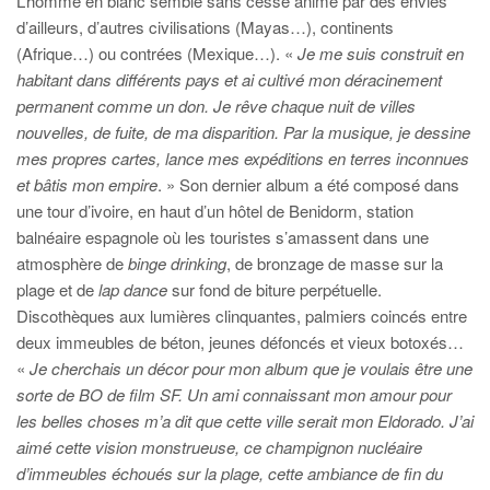
L’homme en blanc semble sans cesse animé par des envies
d’ailleurs, d’autres civilisations (Mayas…), continents
(Afrique…) ou contrées (Mexique…). «
Je me suis construit en
habitant dans différents pays et ai cultivé mon déracinement
permanent comme un don. Je rêve chaque nuit de villes
nouvelles, de fuite, de ma disparition. Par la musique, je dessine
mes propres cartes, lance mes expéditions en terres inconnues
et bâtis mon empire
. » Son dernier album a été composé dans
une tour d’ivoire, en haut d’un hôtel de Benidorm, station
balnéaire espagnole où les touristes s’amassent dans une
atmosphère de
binge drinking
, de bronzage de masse sur la
plage et de
lap dance
sur fond de biture perpétuelle.
Discothèques aux lumières clinquantes, palmiers coincés entre
deux immeubles de béton, jeunes défoncés et vieux botoxés…
«
Je cherchais un décor pour mon album que je voulais être une
sorte de BO de film SF. Un ami connaissant mon amour pour
les belles choses m’a dit que cette ville serait mon Eldorado. J’ai
aimé cette vision monstrueuse, ce champignon nucléaire
d’immeubles échoués sur la plage, cette ambiance de fin du