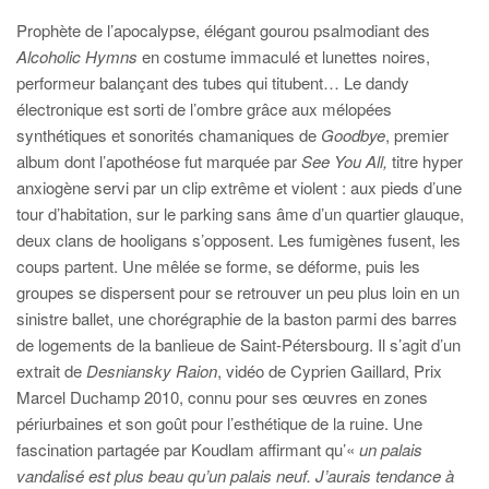
Prophète de l’apocalypse, élégant gourou psalmodiant des
Alcoholic Hymns
en costume immaculé et lunettes noires,
performeur balançant des tubes qui titubent… Le dandy
électronique est sorti de l’ombre grâce aux mélopées
synthétiques et sonorités chamaniques de
Goodbye
, premier
album dont l’apothéose fut marquée par
See You All
,
titre hyper
anxiogène servi par un clip extrême et violent : aux pieds d’une
tour d’habitation, sur le parking sans âme d’un quartier glauque,
deux clans de hooligans s’opposent. Les fumigènes fusent, les
coups partent. Une mêlée se forme, se déforme, puis les
groupes se dispersent pour se retrouver un peu plus loin en un
sinistre ballet, une chorégraphie de la baston parmi des barres
de logements de la banlieue de Saint-Pétersbourg. Il s’agit d’un
extrait de
Desniansky Raion
, vidéo de Cyprien Gaillard, Prix
Marcel Duchamp 2010, connu pour ses œuvres en zones
périurbaines et son goût pour l’esthétique de la ruine. Une
fascination partagée par Koudlam affirmant qu’«
u
n palais
vandalisé est plus beau qu’un palais neuf. J’aurais tendance à