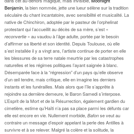
dans cet au-dehors magique, mais invisible,
Moonlight
Benjamin
, la bien nommée, jette une lueur sélène sur la tradition
séculaire du chant incantatoire, avec sensibilité et musicalité. La
native de Chinchiron, adoptée par le pasteur de l’orphelinat
protestant qui l’accueillit au décès de sa mère, s’est «
reconvertie
» au vaudou à l’âge adulte, portée par le besoin
d’affirmer sa liberté et son identité. Depuis Toulouse, où elle
s’est installée il y a vingt ans, l’artiste continue de porter en elle
les blessures de sa terre natale meurtrie par les catastrophes
naturelles et les régimes politiques l’ayant saignée à blanc.
Désemparée face à la “régression” d’un pays qu’elle observe
d’un œil tendre, mais critique, elle en imagine les derniers
instants et les funérailles. Mais alors que l’île s’apprête à
rejoindre sa dernière demeure, le Baron Samedi s’interpose.
L’Esprit de la Mort et de la Résurrection, également gardien du
cimetière, estime qu’Haïti n’a pas sa place parmi les défunts car
elle est encore en vie. Nullement morbide,
Bafon
se veut au
contraire un message d’espoir appelant la perle des Antilles à
survivre et à se relever. Malgré la colère et la solitude, la