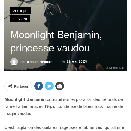
MUSIQUE
À LA UNE
Moonlight Benjamin,
princesse vaudou
le
29 Avr 2024
Par
Anissa Bekkar
© Cedrick Nöt
Partager
Moonlight Benjamin
poursuit son exploration des tréfonds de
l’âme haïtienne avec
Wayo
, condensé de blues rock mâtiné de
magie vaudou.
C’est l’agitation des guitares, rageuses et abrasives, qui allume