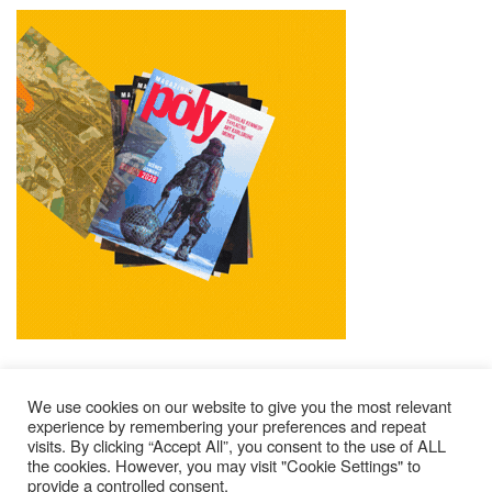
We use cookies on our website to give you the most relevant
experience by remembering your preferences and repeat
visits. By clicking “Accept All”, you consent to the use of ALL
Mentions Légales
Contacts
Où Trouver Poly ?
the cookies. However, you may visit "Cookie Settings" to
provide a controlled consent.
Lire Les Anciens N°
S’abonner À Poly
Qui Sommes-Nous ?