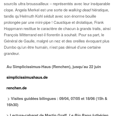
sourcils ultra broussailleux – représentés avec leur inséparable
clope. Angela Merkel est une sorte de
walking dead
hiératique,
tandis qu’Helmuth Kohl séduit avec son énorme bouille
prolongée par une mini-pipe ! Caustique et drolatique, Frank
Hoppmann restitue le caractère de chacun à grands traits, ainsi
François Mitterrand est-il florentin à souhait. Pour sa part, le
Général de Gaulle, malgré un nez et des oreilles évoquant plus
Dumbo qu’un être humain, n’est pas dénué d’une certaine
grandeur.
Au Simplicissimus-Haus (Renchen), jusqu’au 22 juin
simplicissimushaus.de
renchen.de
> Visites guidées bilingues : 09/04, 07/05 et 18/06 (15h &
16h30)
> Lecture-cabaret de Martin Graff,
Le Big Bang luthérien