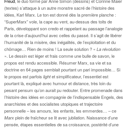
Freud
, le duo formé par Anne Simon (dessins) et Corinne Maier
(textes) s’attaque à un autre monstre sacré de l’histoire des
idées, Karl Marx. Le ton est donné dès la première planche :
“SuperMarx” vole, la cape au vent, au-dessus des toits de
Paris, développant son credo et rappelant au passage l’analogie
de la crise d’aujourd’hui avec celles du passé. Il s’agit de libérer
l’humanité de la misère, des inégalités, de l’exploitation et du
chômage… Rien de moins ! La seule solution ? «
La révolution
». Le dessin est léger et frais comme une bulle de savon, le
propos est rendu accessible. Résumer Marx, sa vie et sa
doctrine en 64 pages semblait pourtant un pari impossible… Si
le propos est parfois
light
et simplificateur, l’essentiel est
pourtant là, expliqué avec humour et distance, très loin du
pesant pensum qu’on aurait pu redouter. Entre promenade dans
l’histoire des idées en compagnie de l’indispensable Engels, des
anarchistes et des socialistes utopiques et trajectoire
personnelle – les amours, les enfants, les emmerdes… – ce
Marx
plein de fraîcheur se lit avec jubilation. Naissance d’une
pensée, étapes essentielles de sa croissance, postérité d’une