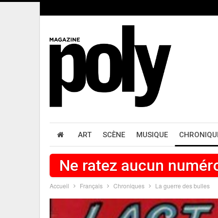
ART
SCÈNE
MUSIQUE
CHRONIQU
Ne ratez aucun numér
Accueil
Français
Chroniques
La guerre des bulles