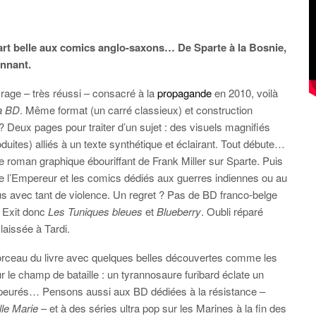
part belle aux comics anglo-saxons… De Sparte à la Bosnie,
onnant.
rage – très réussi – consacré à la
propagande
en 2010, voilà
a BD
. Même format (un carré classieux) et construction
 ? Deux pages pour traiter d’un sujet : des visuels magnifiés
uites) alliés à un texte synthétique et éclairant. Tout débute…
le roman graphique ébouriffant de Frank Miller sur Sparte. Puis
 l’Empereur et les comics dédiés aux guerres indiennes ou au
us avec tant de violence. Un regret ? Pas de BD franco-belge
… Exit donc
Les Tuniques bleues
et
Blueberry
. Oubli réparé
laissée à Tardi.
orceau du livre avec quelques belles découvertes comme les
sur le champ de bataille : un tyrannosaure furibard éclate un
 apeurés… Pensons aussi aux BD dédiées à la résistance –
le Marie
– et à des séries ultra pop sur les Marines à la fin des