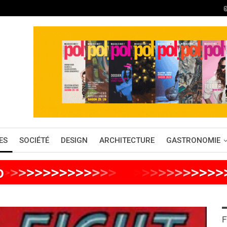
ES
SOCIÉTÉ
DESIGN
ARCHITECTURE
GASTRONOMIE
o
>
>
>
>
>
>
>
>
>
>
>
>
>
>
>
>
>
>
>
>
>
>
>
>
F