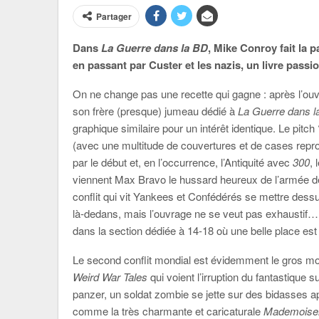
Partager
Dans
La Guerre dans la BD
, Mike Conroy fait la 
en passant par Custer et les nazis, un livre passi
On ne change pas une recette qui gagne : après l’ouv
son frère (presque) jumeau dédié à
La Guerre dans l
graphique similaire pour un intérêt identique. Le pitch
(avec une multitude de couvertures et de cases reprod
par le début et, en l’occurrence, l’Antiquité avec
300
, 
viennent Max Bravo le hussard heureux de l’armée de
conflit qui vit Yankees et Confédérés se mettre dess
là-dedans, mais l’ouvrage ne se veut pas exhaustif
dans la section dédiée à 14-18 où une belle place est 
Le second conflit mondial est évidemment le gros m
Weird War Tales
qui voient l’irruption du fantastique 
panzer, un soldat zombie se jette sur des bidasses
comme la très charmante et caricaturale
Mademoisel