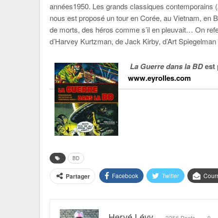
années1950. Les grands classiques contemporains (
nous est proposé un tour en Corée, au Vietnam, en 
de morts, des héros comme s’il en pleuvait… On referm
d’Harvey Kurtzman, de Jack Kirby, d’Art Spiegelman
La Guerre dans la BD
est 
www.eyrolles.com
BD
Facebook
Twitter
Courr
Partager
Hervé Lévy
2256 Posts
0