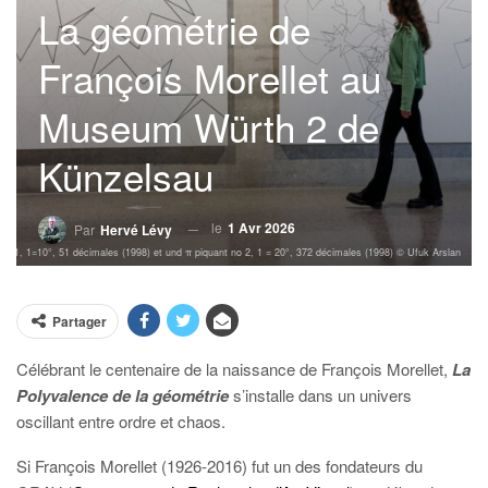
La géométrie de
François Morellet au
Museum Würth 2 de
Künzelsau
le
1 Avr 2026
Par
Hervé Lévy
 no 1, 1=10°, 51 décimales (1998) et und π piquant no 2, 1 = 20°, 372 décimales (1998) © Ufuk Arslan
Partager
Célébrant le centenaire de la naissance de François Morellet,
La
Polyvalence de la géométrie
s’installe dans un univers
oscillant entre ordre et chaos.
Si François Morellet (1926-2016) fut un des fondateurs du