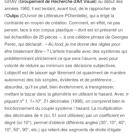
GRAV (
Groupement de Recherche d’Art Visuel
) au début des
années 1960, il est tentant, avant tout, de le rapprocher de
l’
Oulipo
(OUvroir de LIttérature POtentielle), qui a érigé la
contrainte en moyen de création. Comment, en effet, ne pas
penser, face à son corpus plastique – dont est ici présenté un
bel échantillon de 25 pièces –, à une célèbre phrase de Georges
Perec, qui déclarait : «
Au fond, je me donne des règles pour
être totalement libre
» ? L’artiste travaille avec des systèmes qui
prédéterminent strictement ce que sera l’œuvre, avec pour
volonté de réduire au minimum ses décisions subjectives.
L’objectif est de laisser agir librement (et quasiment de manière
autonome) des lois simples, évidentes et de préférence…
absurdes, qu’il se plait, bien évidemment, à transgresser,
mettant le bazar dans la géométrie en utilisant le hasard. Avec
π
o
piquant n
1, 1=10°, 51 décimales
(1998), on comprend bien le
fonctionnement du couple système / hasard. La multiplication
des décimales de π (ici, 51 sont utilisées) par un coefficient en
degré (ici 10°), permet d’obtenir différents angles (30°, 10°, 40°,
10°, 50°, 90°, etc.) qui relient des segments de droite d’égale