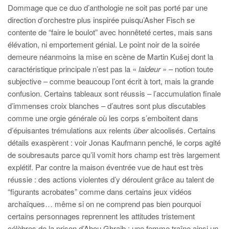
Dommage que ce duo d’anthologie ne soit pas porté par une
direction d’orchestre plus inspirée puisqu’Asher Fisch se
contente de “faire le boulot” avec honnêteté certes, mais sans
élévation, ni emportement génial. Le point noir de la soirée
demeure néanmoins la mise en scène de Martin Kušej dont la
caractéristique principale n’est pas la «
laideur
» – notion toute
subjective – comme beaucoup l’ont écrit à tort, mais la grande
confusion. Certains tableaux sont réussis – l’accumulation finale
d’immenses croix blanches – d’autres sont plus discutables
comme une orgie générale où les corps s’emboitent dans
d’épuisantes trémulations aux relents
über
alcoolisés. Certains
détails exaspèrent : voir Jonas Kaufmann penché, le corps agité
de soubresauts parce qu’il vomit hors champ est très largement
explétif. Par contre la maison éventrée vue de haut est très
réussie : des actions violentes d’y déroulent grâce au talent de
“figurants acrobates” comme dans certains jeux vidéos
archaïques… même si on ne comprend pas bien pourquoi
certains personnages reprennent les attitudes tristement
célèbres de la prison d’Abou Ghraib : une femme traîne ainsi un