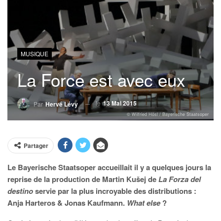
MUSIQUE
La Force est avec eux
le
13 Mai 2015
Par
Hervé Lévy
© Wilfried Hösl / Bayerische Staatsoper
Partager
Le Bayerische Staatsoper accueillait il y a quelques jours la
reprise de la production de Martin Kušej de
La Forza del
destino
servie par la plus incroyable des distributions :
Anja Harteros & Jonas Kaufmann.
What else
?