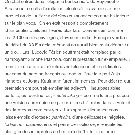
On était entrés dans l’élégante bonbonnière du Bayerische
Staatsoper emplis d’excitation, électrisés d’avance par une
production de
La Forza del destino
annoncée comme historique
sur le plan vocal. On en était ressortis complètement
chamboulés quelques heures plus tard, convaincus, comme
les 2 100 autres privilégiés, d’avoir entendu LE couple verdien
e
du début du XXI
siècle, même si on aurait bien voulu découvrir
un trio… Las, Ludovic Tézier, souffrant était remplacé par le
flamboyant Simone Piazzola, dont la prestation fut exemplaire…
même si on aurait aimé retrouver l’élégance et les délicates
nuances du baryton français sur scène. Pour leur part Anja
Harteros et Jonas Kaufmann furent immenses. Pour décrire leur
prestation ont pourrait empiler les adjectifs : insurpassables,
parfaits, extraordinaires, «
astonishing
» comme le cria presque
une voisine américaine de parterre, des trémolos dans la voix et
des larmes au bord des yeux. La soprano allemande nous
laisse emplis d’extase :
pianissimi
d’une délicatesse inégalée,
fortissimi
incandescents et pleins de noblesse, elle égale les
plus grandes interprètes de Leonora de l’histoire comme