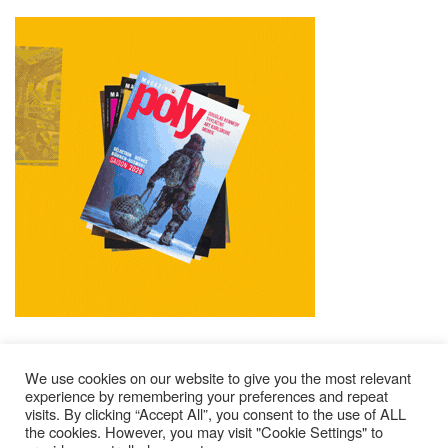
We use cookies on our website to give you the most relevant
experience by remembering your preferences and repeat
visits. By clicking “Accept All”, you consent to the use of ALL
Mentions Légales
Contacts
Où Trouver Poly ?
the cookies. However, you may visit "Cookie Settings" to