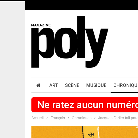
ART
SCÈNE
MUSIQUE
CHRONIQU
Ne ratez aucun numér
Accueil
Français
Chroniques
Jacques Fortier fait par