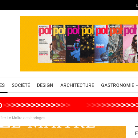
ES
SOCIÉTÉ
DESIGN
ARCHITECTURE
GASTRONOMIE
o
>
>
>
>
>
>
>
>
>
>
>
>
>
>
>
>
>
>
>
>
>
>
>
>
aître Le Maître des horloges
F