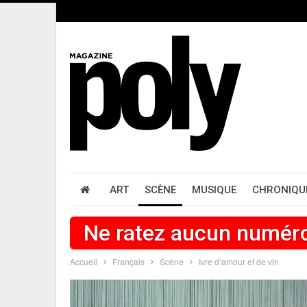
ART
SCÈNE
MUSIQUE
CHRONIQU
Ne ratez aucun numér
Accueil
Français
Scène
Ivre d’amour et de vin