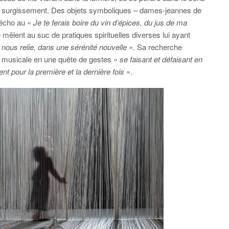
au surgissement. Des objets symboliques – dames-jeannes de
 écho au «
Je te ferais boire du vin d’épices, du jus de ma
êlent au suc de pratiques spirituelles diverses lui ayant
ui nous relie, dans une sérénité nouvelle
». Sa recherche
ée musicale en une quête de gestes «
se faisant et défaisant en
ent pour la première et la dernière fois
».