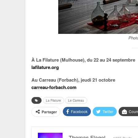
Photo
À La Filature (Mulhouse), du 22 au 24 septembre
lafilature.org
Au Carreau (Forbach), jeudi 21 octobre
carreau-forbach.com
La Filature
Le Carreau
Facebook
Twitter
Courr
Partager
Thomas Flagel