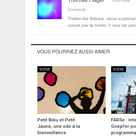
1035 Posts
Comments
Théâtre des Balkans, danse expériment
connait pas de limites. Il nous fait p
VOUS POURRIEZ AUSSI AIMER
SCÈNE
SCÈNE
Petit Bleu et Petit
FARSe : Int
Jaune, une ode à la
Goepfer po
bienveillance
programmat