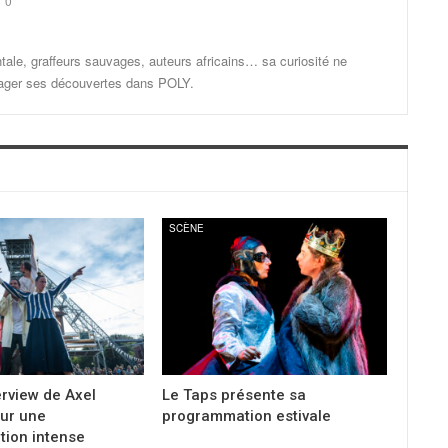
0
ale, graffeurs sauvages, auteurs africains… sa curiosité ne
artager ses découvertes dans POLY.
SCÈNE
erview de Axel
Le Taps présente sa
ur une
programmation estivale
ion intense