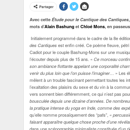
Partager
Avec cette
Étude pour le Cantique des Cantiques
mots d’
Alain Bashung
et
Chloé Mons
, en passeus
Initialement programmé dans le cadre de la 8e éditi
des Cantiques
est enfin créé. Ce poème fleuve, pétr
Cadiot pour le couple Bashung-Mons sur une musiqu
l’écouter depuis plus de 15 ans. «
Ce morceau continu
son ambiance flottante appelant une corporalité cha
venir du plus loin que l’on puisse l’imaginer…
» Les é
mêlent à un trouble fascinant permettant toutes les i
l’exaltation des plaisirs du sexe et du vin à la com
vers sonnent bien différemment, ce qui n’est pas po
bousculée depuis une dizaine d’années. De nombreus
la pratique intense du yoga en Inde, comme des exp
qu’elle nomme prosaïquement des “pafs”, «
percussi
faisant apparaître quelque chose proche d’une révélat
dans une scénographie minimaliste constituée d’un rid