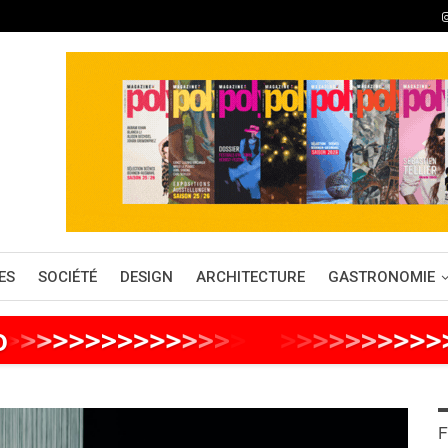
ES
SOCIÉTÉ
DESIGN
ARCHITECTURE
GASTRONOMIE
o
>
>
>
>
>
>
>
>
>
>
>
>
>
>
>
>
>
>
>
>
>
>
>
>
>
F