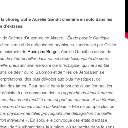
, la chorégraphe Aurélie Gandit chemine en solo dans les
e d’extases.
on de Scènes d’Automne en Alsace, l’
Étude pour le Cantique
i d’érotisme et de métaphores mythiques, modernisé par Olivier
e enivrante de
Rodolphe Burger,
Aurélie Gandit ne cesse de
e de m’émerveiller dans sa richesse foisonnante de sens,
rnelle, creusant une mémoire qui m’échappe, qui me semble
lans de désir du roi Salomon et de filles de Jérusalem se
nterprétations, des plus dévotes aux plus mystiques, de
munion des âmes. Pour moitié dans la bouche d’une femme, les
ur déplaire à une danseuse dont «
l’approche du féminisme est
es choses ont modifié mon rapport au masculin et au féminin,
ériences de danse soufie ou hindoue.
» Elle ne compte plus ce
ons physico-mentales provoquant
une déflagration tranquille,
ion intérieure
». En solo, elle convoque ces états d’extase
eau de fils vibrant dans la lumière, où se perdre dans le sens