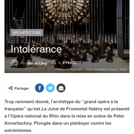
ARCHITECTURE
Intolérance
le
2 Fév 2017
Par
Hervé Lévy
© Annemie Augustijns / Opéra Vlaanderen Anvers / Gand
Partager
Trop rarement donné, l’archétype du “grand opéra à la
française” qu’est
La Juive
de Fromental Halévy est présenté
a l’Opéra national du Rhin dans la mise en scène de Peter
Konwitschny. Plongée dans un plaidoyer contre les
extrémismes.