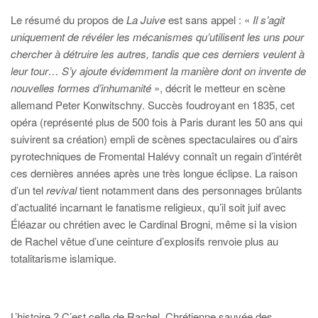
Le résumé du propos de
La Juive
est sans appel : «
Il s’agit
uniquement de révéler les mécanismes qu’utilisent les uns pour
chercher à détruire les autres, tandis que ces derniers veulent à
leur tour… S’y ajoute évidemment la manière dont on invente de
nouvelles formes d’inhumanité
», décrit le metteur en scène
allemand Peter Konwitschny. Succès foudroyant en 1835, cet
opéra (représenté plus de 500 fois à Paris durant les 50 ans qui
suivirent sa création) empli de scènes spectaculaires ou d’airs
pyrotechniques de Fromental Halévy connaît un regain d’intérêt
ces dernières années après une très longue éclipse. La raison
d’un tel
revival
tient notamment dans des personnages brûlants
d’actualité incarnant le fanatisme religieux, qu’il soit juif avec
Éléazar ou chrétien avec le Cardinal Brogni, même si la vision
de Rachel vêtue d’une ceinture d’explosifs renvoie plus au
totalitarisme islamique.
L’histoire ? C’est celle de Rachel, Chrétienne sauvée des