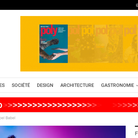
ES
SOCIÉTÉ
DESIGN
ARCHITECTURE
GASTRONOMIE
o
>
>
>
>
>
>
>
>
>
>
>
>
>
>
>
>
>
>
>
>
>
>
>
>
>
>
bel Babel
F