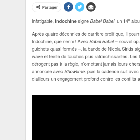
Partager
e
Infatigable,
Indochine
signe
Babel Babel
, un 14
albu
Après quatre décennies de carrière prolifique, il pou
Indochine, que nenni ! Avec
Babel Babel
– nouvel op
guichets quasi fermés –, la bande de Nicola Sirkis
wave et teinté de touches plus rafraîchissantes. Les 
dérogent pas à la règle, n’omettant jamais leurs cher
annoncée avec
Showtime,
puis la cadence suit avec
d’ailleurs un engagement profond contre les conflits 