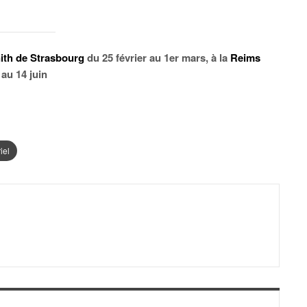
ith de Strasbourg
du 25 février au 1
er
mars, à la
Reims
au 14 juin
iel