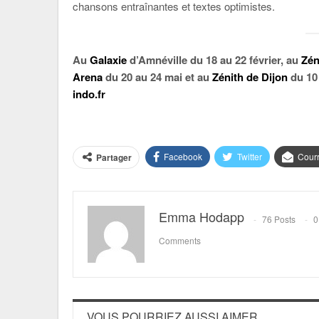
chansons entraînantes et textes optimistes.
Au
Galaxie
d’Amnéville du 18 au 22 février, au
Zén
Arena
du 20 au 24 mai et au
Zénith de Dijon
du 10 
indo.fr
Facebook
Twitter
Courr
Partager
Emma Hodapp
76 Posts
0
Comments
VOUS POURRIEZ AUSSI AIMER