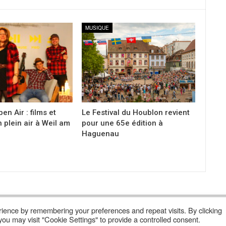
MUSIQUE
en Air : films et
Le Festival du Houblon revient
 plein air à Weil am
pour une 65e édition à
Haguenau
ience by remembering your preferences and repeat visits. By clicking
Lire Les Anciens N°
S’abonner À Poly
Qui Sommes-Nous ?
ou may visit "Cookie Settings" to provide a controlled consent.