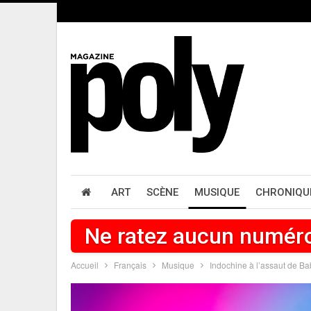
ART
SCÈNE
MUSIQUE
CHRONIQU
Ne ratez aucun numér
Accueil
Français
Musique
Indochine à l’assaut de Ba