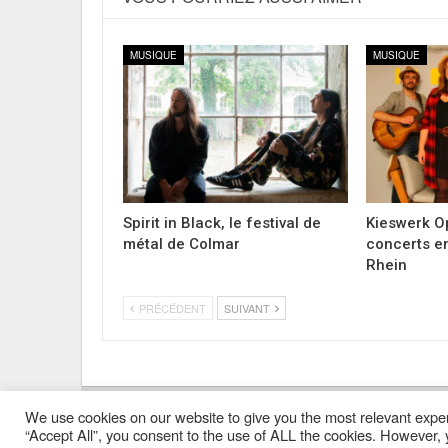
MUSIQUE
MUSIQUE
Spirit in Black, le festival de
Kieswerk Op
métal de Colmar
concerts en
Rhein
PRÉCÉDENT
SUIVANT
We use cookies on our website to give you the most relevant exper
Mentions Légales
Contacts
Où Trouver Poly ?
“Accept All”, you consent to the use of ALL the cookies. However, y