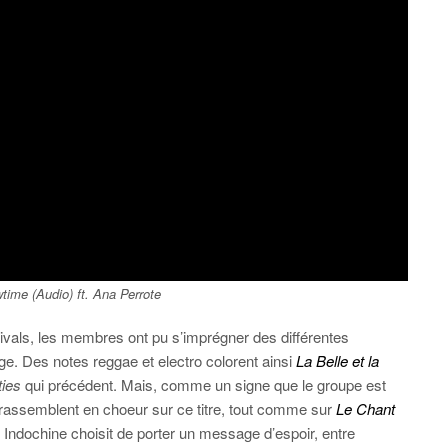
time (Audio) ft. Ana Perrote
tivals, les membres ont pu s’imprégner des différentes
e. Des notes reggae et electro colorent ainsi
La Belle et la
ties
qui précédent. Mais, comme un signe que le groupe est
 rassemblent en choeur sur ce titre, tout comme sur
Le Chant
Indochine choisit de porter un message d’espoir, entre