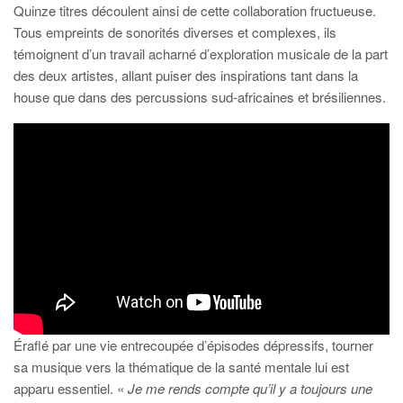
Quinze titres découlent ainsi de cette collaboration fructueuse.
Tous empreints de sonorités diverses et complexes, ils
témoignent d’un travail acharné d’exploration musicale de la part
des deux artistes, allant puiser des inspirations tant dans la
house que dans des percussions sud-africaines et brésiliennes.
Éraflé par une vie entrecoupée d’épisodes dépressifs, tourner
sa musique vers la thématique de la santé mentale lui est
apparu essentiel. «
Je me rends compte qu’il y a toujours une