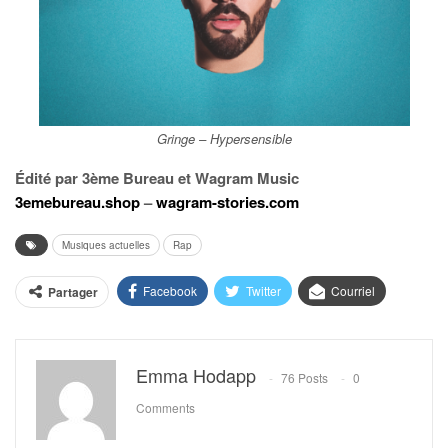
Gringe – Hypersensible
Édité par 3ème Bureau et Wagram Music
3emebureau.shop
–
wagram-stories.com
Musiques actuelles
Rap
Facebook
Twitter
Courriel
Partager
Emma Hodapp
76 Posts
0
Comments