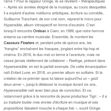
l’âme ? Pour le rappeur Gringe, ils se révèlent «
thérapeutiques
». Après six années éloigné de la musique, au cours desquelles
il a exploré d’autres médiums artistiques, écriture ou comédie,
Guillaume Tranchant, de son vrai nom, reprend le micro pour
Hypensible
, album introspectif en forme d’exutoire. C’est
lorsqu’il rencontre
Orelsan
à Caen, en 1999, que notre homme
entame sa carrière musicale. Ensemble, ils montent les
Casseurs Flowters
et, pendant près de quinze ans, les
“frangins” enchaînent les frasques, jonglant entre hip-hop et
cinéma. En 2016, le duo met un terme à l’aventure, mais ne
cesse jamais réellement de collaborer –
Feelings
, présent dans
Hypersensible
, en est le parfait exemple. De cette émancipation
naît
Enfant Lune
, en 2018, un premier album en solitaire. Si la
création de ce premier opus lui laisse aujourd’hui un «
goût
doux-amer
», jusqu’à délaisser la musique durant six ans,
Hypersensible
naît avec bien plus de conviction. Et ce,
notamment grâce à la rencontre du jeune producteur Tigri : «
Il a
su traduire toutes mes envies d’écriture en musique et ses
propositions faisaient mouche à chaque fois
», sourit Gringe.