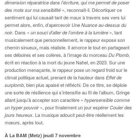
dimension réparatrice dans l’écriture, qui me permet de poser
des mots sur ma sensibilité
», reconnaît-il. Décortiquer ce
sentiment qui lui causait tant de maux à travers ses vers lui
permet alors, enfin, d’apercevoir
Une Nuance au-dessus du
noir
. Dans «
un souci d’aller de l’ombre à la lumière
», tant
musicalement que personnellement, le rappeur expose son
chemin sinueux
,
mais réaliste. Il amorce le tout en partageant
ses déboires et ses colères, à l’image du morceau
Du Plomb
,
écrit en réaction à la mort du jeune Nahel, en 2023. Sur une
production menaçante, le rappeur pose un regard froid sur le
climat politique actuel, prenant de la hauteur dans
Effet de
surplomb
, bien plus apaisé et réfléchi. De ce titre, se déploie
une sorte de résilience qui s’intensifie au fil de l’album, Gringe
allant jusqu’à accepter son caractère «
hypersensible comme
un hyper pouvoir
», pour finalement un jour espérer
Couler des
jours heureux
. La musique adoucit peut-être réellement les
mœurs, après tout.
À La BAM (Metz) jeudi 7 novembre