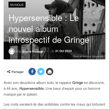
MUSIQUE
Hypersensible : Le
nouvel album
introspectif de Gringe
le
31 Oct 2024
Par
Emma Hodapp
Photo de Anthony Retournard
Partager
Avec son deuxième album solo, le rappeur
Gringe
se découvre,
à 44 ans,
Hypersensible
.
Une lueur d’espoir pour un homme
marqué par le spleen.
Les mots seraient-ils des antidotes contre les maux qui torturent