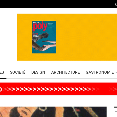
ES
SOCIÉTÉ
DESIGN
ARCHITECTURE
GASTRONOMIE
o
>
>
>
>
>
>
>
>
>
>
>
>
>
>
>
>
>
>
>
>
>
>
>
>
>
>
F