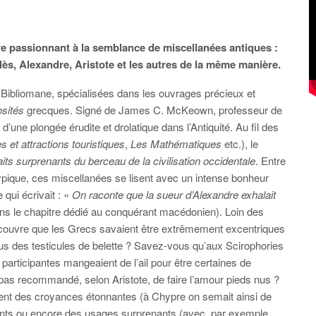
vre passionnant à la semblance de miscellanées antiques :
lès, Alexandre, Aristote et les autres de la même manière.
s Bibliomane, spécialisées dans les ouvrages précieux et
osités
grecques. Signé de James C. McKeown, professeur de
t d’une plongée érudite et drolatique dans l’Antiquité. Au fil des
s et attractions touristiques
,
Les Mathématiques
etc.), le
its surprenants du berceau de la civilisation occidentale
. Entre
typique, ces miscellanées se lisent avec un intense bonheur
qui écrivait : «
On raconte que la sueur d’Alexandre exhalait
ns le chapitre dédié au conquérant macédonien). Loin des
écouvre que les Grecs savaient être extrêmement excentriques
us des testicules de belette ? Savez-vous qu’aux Scirophories
articipantes mangeaient de l’ail pour être certaines de
 pas recommandé, selon Aristote, de faire l’amour pieds nus ?
ent des croyances étonnantes (à Chypre on semait ainsi de
nts ou encore des usages surprenants (avec, par exemple,