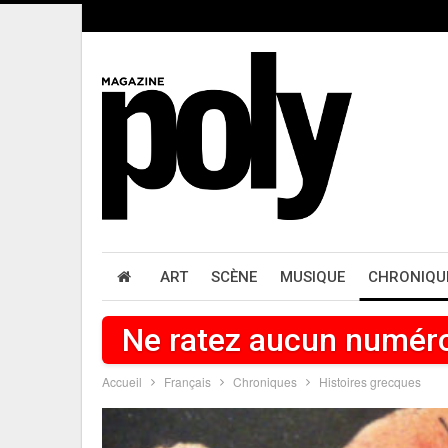
ART
SCÈNE
MUSIQUE
CHRONIQU
Ne ratez aucun numér
Accueil
Français
Chroniques
Histoires grecques