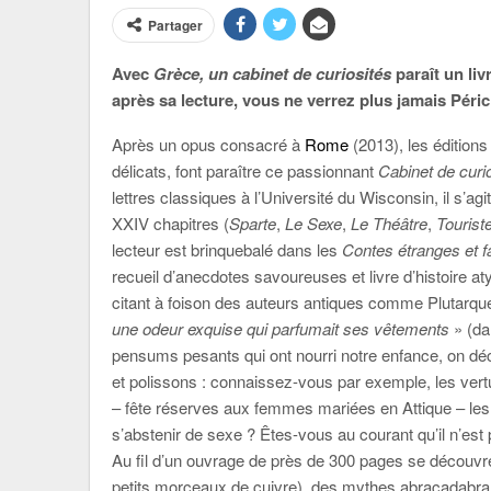
Partager
Avec
Grèce, un cabinet de curiosités
paraît un li
après sa lecture, vous ne verrez plus jamais Péric
Après un opus consacré à
Rome
(2013), les édition
délicats, font paraître ce passionnant
Cabinet de curi
lettres classiques à l’Université du Wisconsin, il s’agi
XXIV chapitres (
Sparte
,
Le Sexe
,
Le Théâtre
,
Touriste
lecteur est brinquebalé dans les
Contes étranges et fa
recueil d’anecdotes savoureuses et livre d’histoire a
citant à foison des auteurs antiques comme Plutarque 
une odeur exquise qui parfumait ses vêtements
» (da
pensums pesants qui ont nourri notre enfance, on d
et polissons : connaissez-vous par exemple, les vert
– fête réserves aux femmes mariées en Attique – les p
s’abstenir de sexe ? Êtes-vous au courant qu’il n’est
Au fil d’un ouvrage de près de 300 pages se découvr
petits morceaux de cuivre), des mythes abracadabra