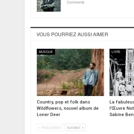
Comments
VOUS POURRIEZ AUSSI AIMER
MUSIQUE
LIVRE
Country, pop et folk dans
La fabuleus
Wildflowers, nouvel album de
l’Œuvre No
Loner Deer
Sabine Ben
PRÉCÉDENT
SUIVANT