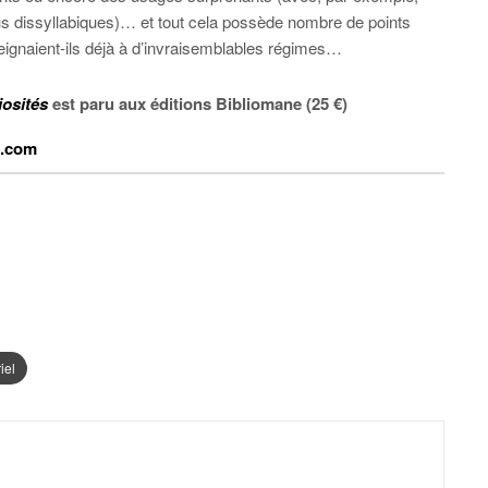
us dissyllabiques)… et tout cela possède nombre de points
ignaient-ils déjà à d’invraisemblables régimes…
iosités
est paru aux éditions Bibliomane (25 €)
e.com
iel