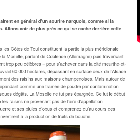
clairent en général d’un sourire narquois, comme si la
s. Allons voir de plus près ce qui se cache derrière cette
 les Côtes de Toul constituent la partie la plus méridionale
e la Moselle, partant de Coblence (Allemagne) puis traversant
t trop peu célèbres – pour s’achever dans la cité meurthe-et-
uvrait 60 000 hectares, dépassant en surface ceux de l’Alsace
ment des raisins aux maisons champenoises. Mais autour de
e répandant comme une traînée de poudre par contamination
esques dégâts. La Moselle ne fut pas épargnée. Ce fut le début
les raisins ne provenant pas de l’aire d’appellation
Guerre et ses pluies d’obus et comprenez qu’au cours des
ertirent à la production de fruits de bouche.