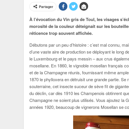
Partager
À l’évocation du Vin gris de Toul, les visages s’é
morosité de la couleur déteignait sur les bouteille
réticence trop souvent affichée.
Débutons par un peu d’histoire : c’est mal connu, mais
d’une vaste aire de production se déployant le long d
le Luxembourg et le pays messin – aux crus égalemen
mosellane. En 1860, le vignoble mosellan français co
et de la Champagne réunis, fournissant même ample
1870 le phylloxera en détruisit une grande partie. S
souterraine, cet insecte suceur de sève fit de gigant
du déclin, car dès 1910 les Champenois obtinrent que 
Champagne ne soient plus utilisés. Vous ajoutez la 
années 1920, beaucoup de vignerons Mosellan se conv