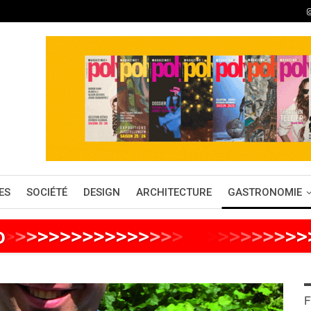
ES
SOCIÉTÉ
DESIGN
ARCHITECTURE
GASTRONOMIE
o
>
>
>
>
>
>
>
>
>
>
>
>
>
>
>
>
>
>
>
>
>
>
>
>
>
>
F