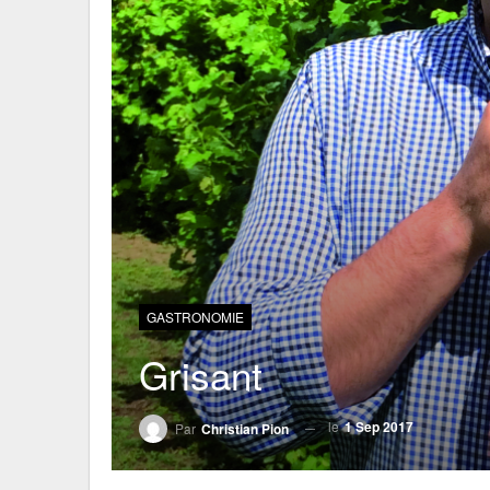
GASTRONOMIE
Grisant
le
1 Sep 2017
Par
Christian Pion