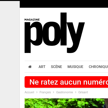
ART
SCÈNE
MUSIQUE
CHRONIQU
Ne ratez aucun numér
Accueil
Français
Gastronomie
Grisant