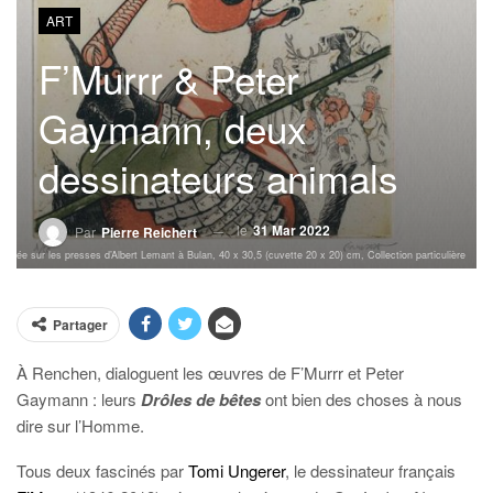
ART
F’Murrr & Peter
Gaymann, deux
dessinateurs animals
le
31 Mar 2022
Par
Pierre Reichert
alisée sur les presses d’Albert Lemant à Bulan, 40 x 30,5 (cuvette 20 x 20) cm, Collection particulière
Partager
À Renchen, dialoguent les œuvres de F’Murrr et Peter
Gaymann : leurs
Drôles de bêtes
ont bien des choses à nous
dire sur l’Homme.
Tous deux fascinés par
Tomi Ungerer
, le dessinateur français