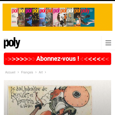
>
>
>
>
>
>
>
>
>
>
>
>
>
>
>
>
>
<
<
<
<
<
<
<
<
Abonnez-vous !
Accueil
Français
Art