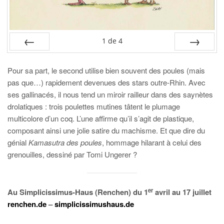
1
de
4
PRÉC
SUIV.
Pour sa part, le second utilise bien souvent des poules (mais
pas que…) rapidement devenues des stars outre-Rhin. Avec
ses gallinacés, il nous tend un miroir railleur dans des saynètes
drolatiques : trois poulettes mutines tâtent le plumage
multicolore d’un coq. L’une affirme qu’il s’agit de plastique,
composant ainsi une jolie satire du machisme. Et que dire du
génial
Kamasutra des poules
, hommage hilarant à celui des
grenouilles, dessiné par Tomi Ungerer ?
er
Au Simplicissimus-Haus (Renchen) du 1
avril au 17 juillet
renchen.de
–
simplicissimushaus.de