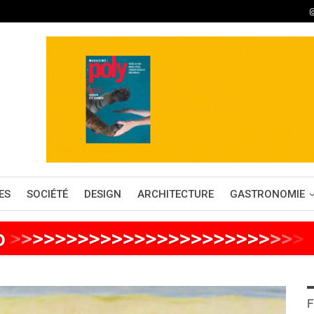
ES
SOCIÉTÉ
DESIGN
ARCHITECTURE
GASTRONOMIE
o
>
>
>
>
>
>
>
>
>
>
>
>
>
>
>
>
>
>
>
>
>
>
>
>
>
>
F