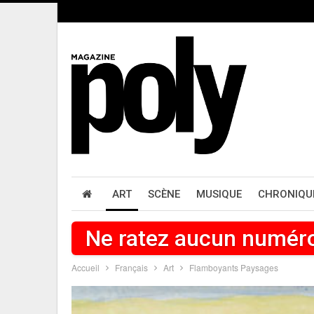
ART
SCÈNE
MUSIQUE
CHRONIQU
Ne ratez aucun numér
Accueil
Français
Art
Flamboyants Paysages