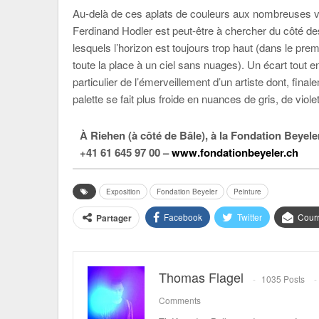
Au-delà de ces aplats de couleurs aux nombreuses var
Ferdinand Hodler est peut-être à chercher du côté de
lesquels l’horizon est toujours trop haut (dans le premi
toute la place à un ciel sans nuages). Un écart tout en
particulier de l’émerveillement d’un artiste dont, fin
palette se fait plus froide en nuances de gris, de viol
À Riehen (à côté de Bâle), à la Fondation Beyele
+41 61 645 97 00 –
www.fondationbeyeler.ch
Exposition
Fondation Beyeler
Peinture
Facebook
Twitter
Courr
Partager
Thomas Flagel
1035 Posts
Comments