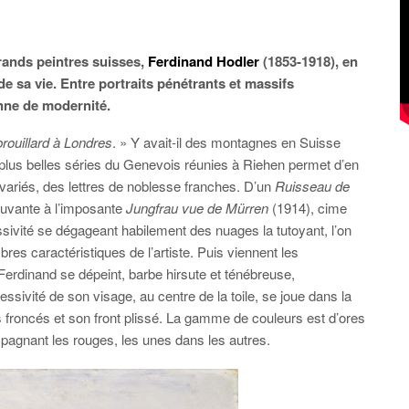
ands peintres suisses,
Ferdinand Hodler
(1853-1918), en
 sa vie. Entre portraits pénétrants et massifs
onne de modernité.
 brouillard à Londres
. » Y avait-il des montagnes en Suisse
lus belles séries du Genevois réunies à Riehen permet d’en
variés, des lettres de noblesse franches. D’un
Ruisseau de
uvante à l’imposante
Jungfrau vue de Mürren
(1914), cime
vité se dégageant habilement des nuages la tutoyant, l’on
es caractéristiques de l’artiste. Puis viennent les
. Ferdinand se dépeint, barbe hirsute et ténébreuse,
sivité de son visage, au centre de la toile, se joue dans la
froncés et son front plissé. La gamme de couleurs est d’ores
mpagnant les rouges, les unes dans les autres.