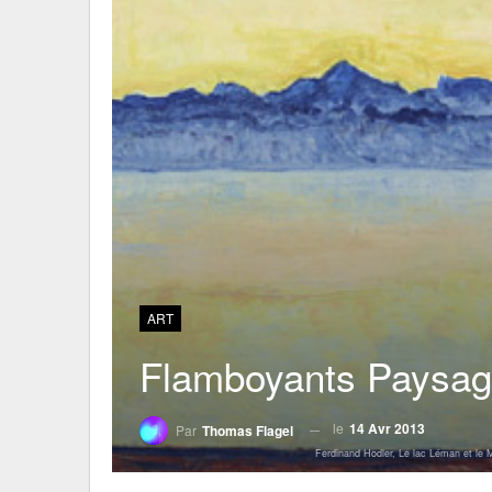
ART
Flamboyants Paysa
le
14 Avr 2013
Par
Thomas Flagel
Ferdinand Hodler, Le lac Léman et le M