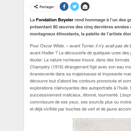
Partager
La
Fondation Beyeler
rend hommage à l’un des gr
présentant 80 œuvres des cinq dernières années de
montagneux étincelants, la palette de l’artiste ét
Pour Oscar Wilde, « a
vant Turner, il n’y avait pas de
avant Hodler ? La découverte de quelques-unes des p
douter. La nature rocheuse trouve, dans des formats 
Champéry
(1916) étrangement figé avec son eau mo
évanescente dans sa majestueuse et imposante massi
découvre tout d’abord les contours prononcés et sombr
explorations clairvoyantes des autoportraits à l’huile
successivement malicieux, étonné, tourmenté. L’expres
commissure de ses yeux, ses sourcils plus ou moins 
et déjà vivifiée par touches de vert et de jaune acco