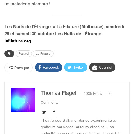
un matador matamore !
Les Nuits de l’Étrange
,
à La Filature (Mulhouse), vendredi
29 et samedi 30 octobre Les Nuits de l’Étrange
lafilature.org
Festival
La Filature
Facebook
Twitter
Courriel
Partager
Thomas Flagel
1035 Posts
0
Comments
Théâtre des Balkans, danse expérimentale,
graffeurs sauvages, auteurs africains… sa
curiosité ne connait pas de limites. Il nous fait