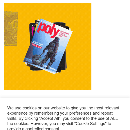
We use cookies on our website to give you the most relevant
experience by remembering your preferences and repeat
visits. By clicking “Accept All”, you consent to the use of ALL
Mentions Légales
Contacts
Où Trouver Poly ?
the cookies. However, you may visit "Cookie Settings" to
provide a controlled consent.
Lire Les Anciens N°
S’abonner À Poly
Qui Sommes-Nous ?