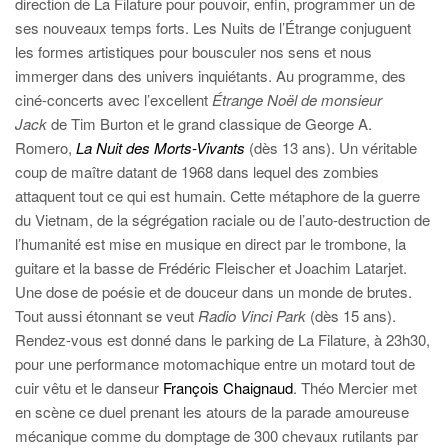
direction de La Filature pour pouvoir, enfin, programmer un de
ses nouveaux temps forts. Les Nuits de l’Étrange conjuguent
les formes artistiques pour bousculer nos sens et nous
immerger dans des univers inquiétants. Au programme, des
ciné-concerts avec l’excellent
Étrange Noël de monsieur
Jack
de Tim Burton et le grand classique de George A.
Romero,
La Nuit des Morts-Vivants
(dès 13 ans). Un véritable
coup de maître datant de 1968 dans lequel des zombies
attaquent tout ce qui est humain. Cette métaphore de la guerre
du Vietnam, de la ségrégation raciale ou de l’auto-destruction de
l’humanité est mise en musique en direct par le trombone, la
guitare et la basse de Frédéric Fleischer et Joachim Latarjet.
Une dose de poésie et de douceur dans un monde de brutes.
Tout aussi étonnant se veut
Radio Vinci Park
(dès 15 ans).
Rendez-vous est donné dans le parking de La Filature, à 23h30,
pour une performance motomachique entre un motard tout de
cuir vêtu et le danseur
François Chaignaud
. Théo Mercier met
en scène ce duel prenant les atours de la parade amoureuse
mécanique comme du domptage de 300 chevaux rutilants par