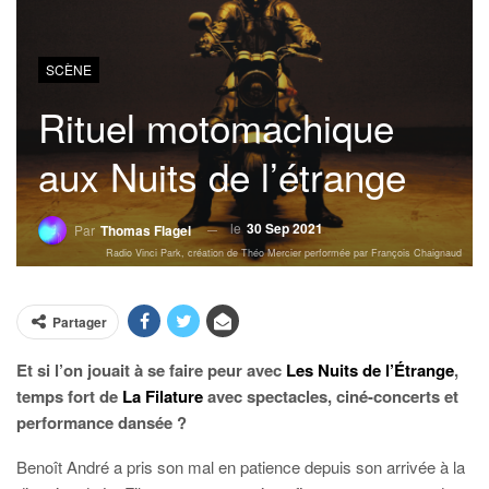
SCÈNE
Rituel motomachique
aux Nuits de l’étrange
le
30 Sep 2021
Par
Thomas Flagel
Radio Vinci Park, création de Théo Mercier performée par François Chaignaud
Partager
Et si l’on jouait à se faire peur avec
Les Nuits de l’Étrange
,
temps fort de
La Filature
avec spectacles, ciné-concerts et
performance dansée ?
Benoît André a pris son mal en patience depuis son arrivée à la