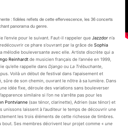
nte : fidèles reflets de cette effervescence, les 36 concerts
chant panorama du genre.
l’envie pour le suivant. Faut-il rappeler que
Jazzdor
n’a
edécouvrir ce phare s’ouvrant par la grâce de
Sophia
la mélodie bouleversante avec elle. Artiste discrète qui a
ango Reinhardt
de musicien français de l’année en 1999,
ie qu’elle rappelle dans
Django
ou
La Trébuchante
,
pus. Voilà un début de festival dans l’apaisement et
rté, sûre de son chemin, ouvrant le nôtre à sa lumière. Dans
r une idée fixe, déroule des variations sans bouleverser
pparence similaire si l’on ne s’arrête pas pour les
en Pontvianne
(sax ténor, clarinette), Adrien (sax ténor) et
 unissons laissent à l’auditeur le temps de découvrir une
nctement les trois éléments de cette richesse de timbres.
u bout. Ses membres décrivent leur projet comme «
une