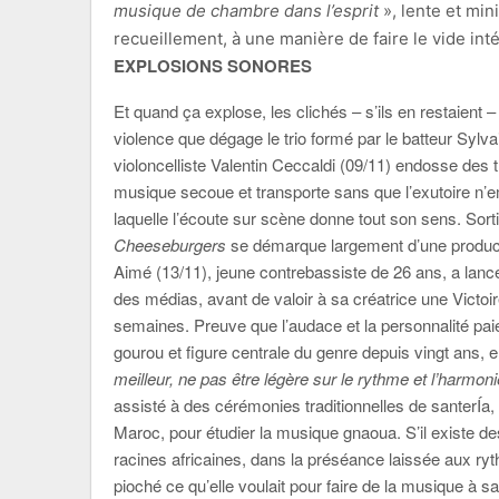
musique de chambre dans l’esprit
», lente et min
recueillement, à une manière de faire le vide in
EXPLOSIONS SONORES
Et quand ça explose, les clichés – s’ils en restaient –
violence que dégage le trio formé par le batteur Sylv
violoncelliste Valentin Ceccaldi (09/11) endosse des t
musique secoue et transporte sans que l’exutoire n’
laquelle l’écoute sur scène donne tout son sens. Sorti 
Cheeseburgers
se démarque largement d’une product
Aimé (13/11), jeune contrebassiste de 26 ans, a lanc
des médias, avant de valoir à sa créatrice une Victoir
semaines. Preuve que l’audace et la personnalité pa
gourou et figure centrale du genre depuis vingt ans, el
meilleur, ne pas être légère sur le rythme et l’harmon
assisté à des cérémonies traditionnelles de santerÍa, 
Maroc, pour étudier la musique gnaoua. S’il existe d
racines africaines, dans la préséance laissée aux ry
pioché ce qu’elle voulait pour faire de la musique à 