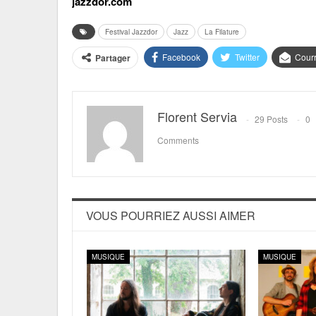
jazzdor.com
Festival Jazzdor
Jazz
La Filature
Facebook
Twitter
Courr
Partager
Florent Servia
29 Posts
0
Comments
VOUS POURRIEZ AUSSI AIMER
MUSIQUE
MUSIQUE