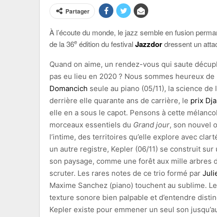
Partager
À l’écoute du monde, le jazz semble en fusion permane
e
de la 36
édition du festival
Jazzdor
dressent un atta
Quand on aime, un rendez-vous qui saute décuple 
pas eu lieu en 2020 ? Nous sommes heureux de r
Domancich
seule au piano (05/11), la science de 
derrière elle quarante ans de carrière, le
prix Dj
elle en a sous le capot. Pensons à cette mélancol
morceaux essentiels du
Grand jour
, son nouvel o
l’intime, des territoires qu’elle explore avec cla
un autre registre, Kepler (06/11) se construit su
son paysage, comme une forêt aux mille arbres d’a
scruter. Les rares notes de ce trio formé par
Juli
Maxime Sanchez (piano) touchent au sublime. Les
texture sonore bien palpable et d’entendre disti
Kepler existe pour emmener un seul son jusqu’a