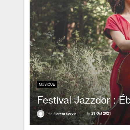
MUSIQUE
Festival Jazzdor : Ébu
le
29 Oct 2021
Par
Florent Servia