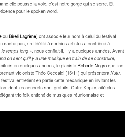
nd elle pousse la voix, c’est notre gorge qui se serre. Et
éticence pour le spoken word.
e
ou
Bireli Lagrène
) ont associé leur nom à celui du festival
ache pas, sa fidélité à certains artistes a contribué à
u le temps long
», nous confiait-il, il y a quelques années. Avant
and on sent qu’il y a une musique en train de se construire,
bitués en quelques années, le pianiste
Roberto Negro
que l’on
rprenant violoniste Théo Ceccaldi (16/11) qui présentera
Kutu
,
festival entretient en partie cette mécanique en invitant les
n, dont les concerts sont gratuits. Outre Kepler, cité plus
élégant trio folk entiché de musiques réunionnaise et