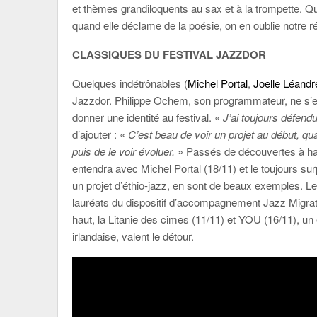
et thèmes grandiloquents au sax et à la trompette. Qua
quand elle déclame de la poésie, on en oublie notre r
CLASSIQUES DU FESTIVAL JAZZDOR
Quelques indétrônables (
Michel Portal
,
Joelle Léandr
Jazzdor. Philippe Ochem, son programmateur, ne s’en c
donner une identité au festival. «
J’ai toujours défend
d’ajouter : «
C’est beau de voir un projet au début, qu
puis de le voir évoluer.
» Passés de découvertes à ha
entendra avec Michel Portal (18/11) et le toujours su
un projet d’éthio-jazz, en sont de beaux exemples. Le 
lauréats du dispositif d’accompagnement Jazz Migratio
haut, la Litanie des cimes (11/11) et YOU (16/11), un 
irlandaise, valent le détour.