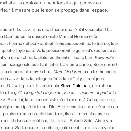
imaliste. Ils déploient une intensité qui pousse au
térieur à mesure que le son se propage dans l’espace.
 sautent. Le jazz, musique d’ascenseur ? S’il vous plaît ! La
ain Darrifourcq, le saxophoniste Manuel Hermia et le
raits fiévreux et punks. Souffle incandescent, culte transe, leur
empêche l’hypnose. Voilà précisément le genre d’expérience à
il y a un an et resté plutôt confidentiel, leur album
Kaiju Eats
ion hexagonale pourtant riche. La même année, Sélène Saint-
é sa discographie avec brio.
Mare Undarum
a eu les honneurs
e du Jazz dans la catégorie “révélation”, il y a quelques
ient. Du saxophoniste américain
Steve Coleman
, chercheur-
le dit «
qu’il a forgé [s]a façon de penser : toujours apporter le
ie
». Avec lui, la contrebassiste s’est rendue à Cuba, où elle a
religion omniprésente sur l’île. Elle a ensuite séjourné seule au
es points communs entre les deux, ils se trouvent dans les
thmes et dans un goût pour la transe. Sélène Saint-Aimé y a
sa sauce. Sa teneur est poétique, entre déchirements au violon