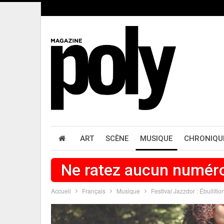
ART
SCÈNE
MUSIQUE
CHRONIQU
Ne ratez aucun numér
Accueil
Français
Musique
Festival Jazzdor : Ébullitio