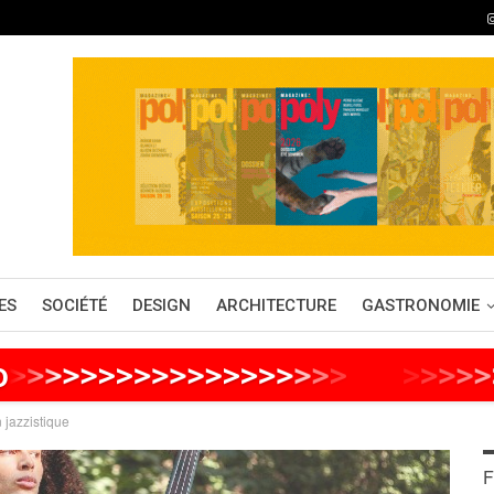
ES
SOCIÉTÉ
DESIGN
ARCHITECTURE
GASTRONOMIE
o
>
>
>
>
>
>
>
>
>
>
>
>
>
>
>
>
>
>
>
>
>
>
>
>
>
>
n jazzistique
F