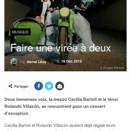
MUSIQUE
Faire une virée à deux
le
16 Déc 2015
Par
Hervé Lévy
© Douglas Kirkland
Partager
Deux immenses voix, la mezzo Cecilia Bartoli et le ténor
Rolando Villazón, se rencontrent pour un concert
d’exception.
Cecilia Bartoli et Rolando Villazón avaient déjà régalé leurs