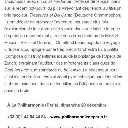
aficionados avec un court
Péché de vieillesse
de Rossini paru
sur le récent pot-pourri du plus virevoltant des ténors au titre un
brin racoleur,
Treasures of Bel Canto
(Deutsche Grammophon).
Ils ont décidé de prolonger l’aventure, poussant plus loin
l’exploration de leur complicité vocale dans une inédite tournée
de prestige rassemblant airs et duos tirés d’opéras de Mozart,
Rossini, Bellini et Donizetti. On attend beaucoup de ce voyage
virtuose accompagné par le très précis Orchestra La Scintilla
(composé d’instrumentistes issus de la phalange de l’Opéra de
Zurich) entraînant l’auditeur des miroitements classiques de
Così fan tutte
aux standards du
bel canto
. Le spectateur peut
ainsi s’attendre à un festival vocal pyrotechnique pour lequel les
timbres fusionnent dans un tourbillon où l’élégance se mêle à la
passion brute.
À La Philharmonie (Paris), dimanche 20 décembre
+33 (0)1 44 84 44 84 –
www.philharmoniedeparis.fr