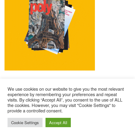
We use cookies on our website to give you the most relevant
experience by remembering your preferences and repeat
visits. By clicking “Accept All”, you consent to the use of ALL
Mentions Légales
Contacts
Où Trouver Poly ?
the cookies. However, you may visit "Cookie Settings" to
Lire Les Anciens N°
S’abonner À Poly
Qui Sommes-Nous ?
provide a controlled consent.
© 2025 – Magazine Poly – BKN
Cookie Settings
Accept All