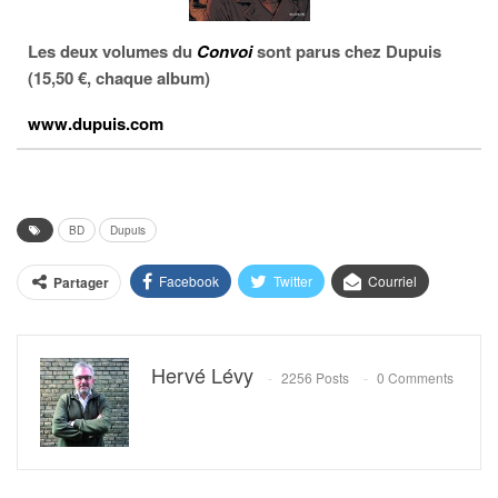
Les deux volumes du
Convoi
sont parus chez Dupuis
(15,50 €, chaque album)
www.dupuis.com
BD
Dupuis
Facebook
Twitter
Courriel
Partager
Hervé Lévy
2256 Posts
0 Comments