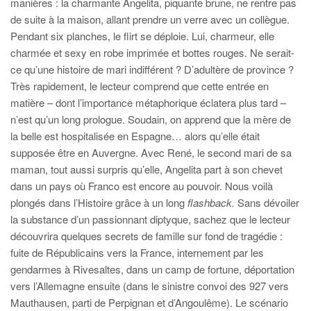
manières : la charmante Angelita, piquante brune, ne rentre pas
de suite à la maison, allant prendre un verre avec un collègue.
Pendant six planches, le flirt se déploie. Lui, charmeur, elle
charmée et sexy en robe imprimée et bottes rouges. Ne serait-
ce qu’une histoire de mari indifférent ? D’adultère de province ?
Très rapidement, le lecteur comprend que cette entrée en
matière – dont l’importance métaphorique éclatera plus tard –
n’est qu’un long prologue. Soudain, on apprend que la mère de
la belle est hospitalisée en Espagne… alors qu’elle était
supposée être en Auvergne. Avec René, le second mari de sa
maman, tout aussi surpris qu’elle, Angelita part à son chevet
dans un pays où Franco est encore au pouvoir. Nous voilà
plongés dans l’Histoire grâce à un long
flashback.
Sans dévoiler
la substance d’un passionnant diptyque, sachez que le lecteur
découvrira quelques secrets de famille sur fond de tragédie :
fuite de Républicains vers la France, internement par les
gendarmes à Rivesaltes, dans un camp de fortune, déportation
vers l’Allemagne ensuite (dans le sinistre convoi des 927 vers
Mauthausen, parti de Perpignan et d’Angoulême). Le scénario