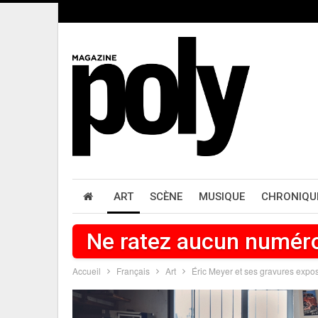
ART
SCÈNE
MUSIQUE
CHRONIQU
Ne ratez aucun numér
Accueil
Français
Art
Éric Meyer et ses gravures expo