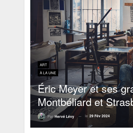
ART
À LA UNE
Éric Meyer et ses g
Montbéliard et Stras
le
29 Fév 2024
Par
Hervé Lévy