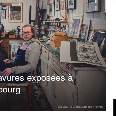
ravures exposées à
bourg
Éric Meyer © Benoît Linder pour / für Poly