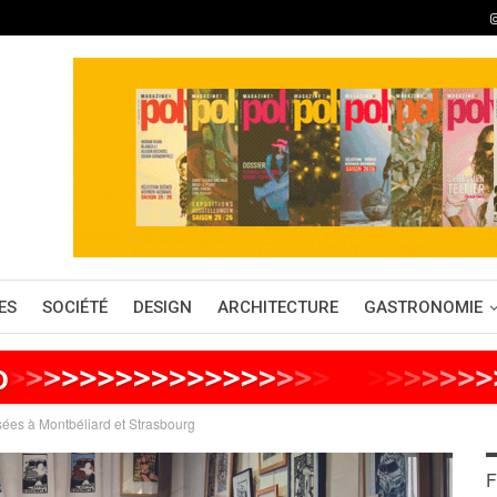
ES
SOCIÉTÉ
DESIGN
ARCHITECTURE
GASTRONOMIE
o
>
>
>
>
>
>
>
>
>
>
>
>
>
>
>
>
>
>
>
>
>
>
>
>
>
>
sées à Montbéliard et Strasbourg
F