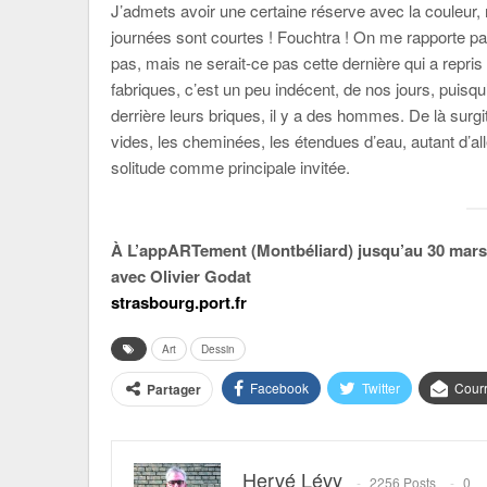
J’admets avoir une certaine réserve avec la couleur,
journées sont courtes ! Fouchtra ! On me rapporte p
pas, mais ne serait-ce pas cette dernière qui a repris
fabriques, c’est un peu indécent, de nos jours, puisqu
derrière leurs briques, il y a des hommes. De là sur
vides, les cheminées, les étendues d’eau, autant d’al
solitude comme principale invitée.
À L’appARTement (Montbéliard) jusqu’au 30 mars
avec Olivier Godat
strasbourg.port.fr
Art
Dessin
Facebook
Twitter
Courr
Partager
Hervé Lévy
2256 Posts
0