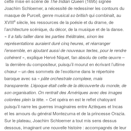
cette mise en scène de
The Indian Queen
(1695) signée
Joachim Schloemer, a nécessité de redessiner les contours du
masque de Purcell, genre musical
so british
qui combinait, au
e
XVIII
siècle, les ressources de la poésie et du drame, de
l’architecture scénique, du décor, de la musique et de la danse.
«
Il a fallu tailler dans les parties théâtrales, sinon les
représentations auraient duré cinq heures, et réarranger
l’ensemble, en ajoutant aussi de nouveaux textes, pour le rendre
cohérent
», explique Hervé Niquet, fan absolu de cette œuvre –
la dernière du compositeur, puisqu’il mourut en écrivant l’ultime
chœur – un des sommets de l’exotisme dans le répertoire
baroque avec sa «
pâte orchestrale complexe, mais
transparente.
L’époque était celle de la découverte du monde, de
son organisation. On rentrait des Amériques avec des images
colorées plein la tête
. » Cet opéra en est le reflet chatoyant
puisqu’il narre les guerres imaginaires entre Aztèques et Incas
et les amours du général Montezuma et de la princesse Orazia.
Sur le plateau, Joachim Schloemer a tout mis sens dessus
dessous, imaginant une nouvelle histoire : accompagnés de leur