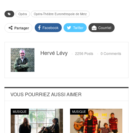
Opéra
Opéra-Théâtre Eurométropole de Metz
Facebook
Twitter
Courriel
Partager
Hervé Lévy
2256 Posts
0 Comments
VOUS POURRIEZ AUSSI AIMER
MUSIQUE
MUSIQUE