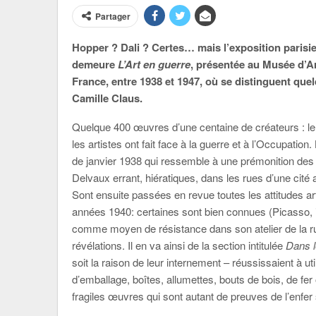
Partager
Hopper ? Dali ? Certes… mais l’exposition parisi
demeure
L’Art en guerre
, présentée au Musée d’A
France, entre 1938 et 1947, où se distinguent que
Camille Claus.
Quelque 400 œuvres d’une centaine de créateurs : l
les artistes ont fait face à la guerre et à l’Occupation
de janvier 1938 qui ressemble à une prémonition d
Delvaux errant, hiératiques, dans les rues d’une cit
Sont ensuite passées en revue toutes les attitudes ar
années 1940: certaines sont bien connues (Picasso, int
comme moyen de résistance dans son atelier de la ru
révélations. Il en va ainsi de la section intitulée
Dans 
soit la raison de leur internement – réussissaient à uti
d’emballage, boîtes, allumettes, bouts de bois, de fe
fragiles œuvres qui sont autant de preuves de l’enfer