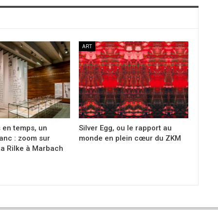
ART
s en temps, un
Silver Egg, ou le rapport au
anc : zoom sur
monde en plein cœur du ZKM
ia Rilke à Marbach