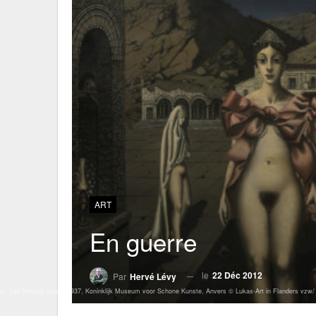
ART
En guerre
le
22 Déc 2012
Par
Hervé Lévy
ux, Les Nœuds roses, 1937, Koninklijk Museum voor Schone Kunste, Anvers © Lukas-Art in Flanders vzw/