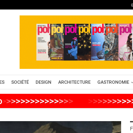
ES
SOCIÉTÉ
DESIGN
ARCHITECTURE
GASTRONOMIE
o
>
>
>
>
>
>
>
>
>
>
>
>
>
>
>
>
>
>
>
>
>
>
>
>
>
>
F