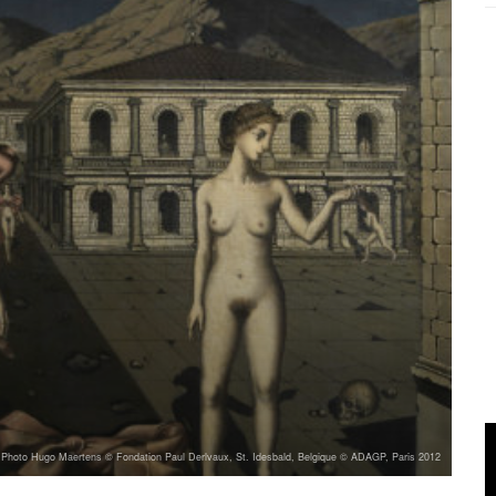
 Photo Hugo Maertens © Fondation Paul Derlvaux, St. Idesbald, Belgique © ADAGP, Paris 2012