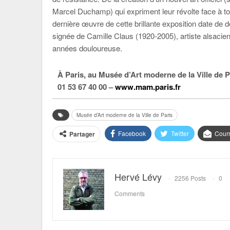
Marcel Duchamp) qui expriment leur révolte face à tou
dernière œuvre de cette brillante exposition date d
signée de Camille Claus (1920-2005), artiste alsaci
années douloureuse.
À Paris, au Musée d’Art moderne de la Ville de P
01 53 67 40 00 –
www.mam.paris.fr
Musée d’Art moderne de la Ville de Paris
Facebook
Twitter
Courr
Partager
Hervé Lévy
2256 Posts
0
Comments