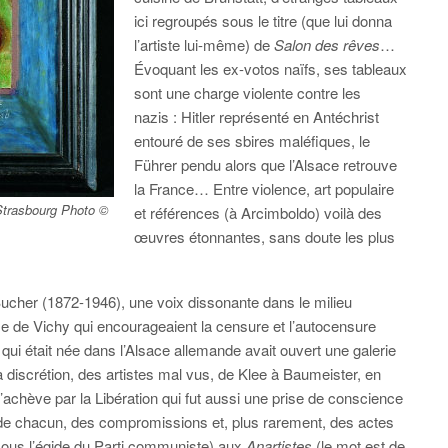
ici regroupés sous le titre (que lui donna
l’artiste lui-même) de
Salon des rêves
…
Évoquant les ex-votos naïfs, ses tableaux
sont une charge violente contre les
nazis : Hitler représenté en Antéchrist
entouré de ses sbires maléfiques, le
Führer pendu alors que l’Alsace retrouve
la France… Entre violence, art populaire
 Strasbourg Photo ©
et références (à Arcimboldo) voilà des
œuvres étonnantes, sans doute les plus
 Bucher (1872-1946), une voix dissonante dans le milieu
gime de Vichy qui encourageaient la censure et l’autocensure
 qui était née dans l’Alsace allemande avait ouvert une galerie
a discrétion, des artistes mal vus, de Klee à Baumeister, en
’achève par la Libération qui fut aussi une prise de conscience
 chacun, des compromissions et, plus rarement, des actes
 (sous l’égide du Parti communiste) aux
Anartistes
(le mot est de