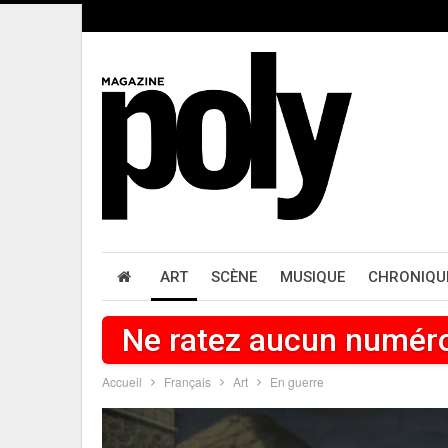
ART
SCÈNE
MUSIQUE
CHRONIQU
Ne ratez aucun numér
Accueil
Français
Art
En guerre