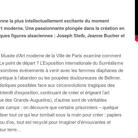
enne la plus intellectuellement excitante du moment
rt moderne. Une passionnante plongée dans la création en
lques figures alsaciennes : Joseph Steib, Jeanne Bucher et
e Musée d’Art moderne de la Ville de Paris examine comment
. Le point de départ ? L’Exposition internationale du Surréalisme
es sombres événements à venir avec les femmes diaphanes de
é antique à l’abandon ou les poupées douloureuses de Bellmer.
tistiques possibles face aux circonvolutions tragiques des
erdit d’exposition, continuant de créer et érigeant l’art
e des Grands-Augustins), d’autres sont de véritables
les camps
: on découvre que certains prisonniers – quelque
liser tout ce qui leur tombait sous la main pour créer : papiers
r ou d’os, tout est recyclé pour imaginer d’émouvantes et
 sur terre…