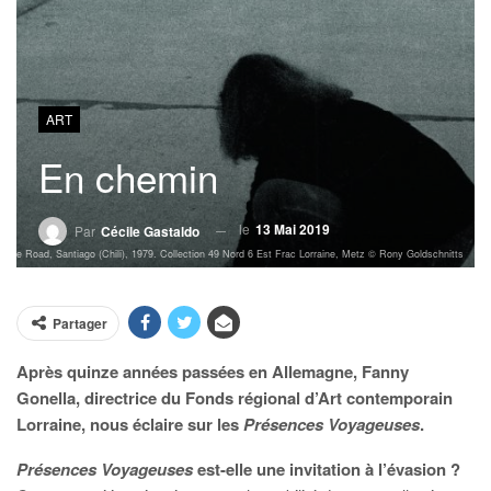
ART
En chemin
le
13 Mai 2019
Par
Cécile Gastaldo
the Road, Santiago (Chili), 1979. Collection 49 Nord 6 Est Frac Lorraine, Metz © Rony Goldschnitts
Partager
Après quinze années passées en Allemagne, Fanny
Gonella, directrice du Fonds régional d’Art contemporain
Lorraine, nous éclaire sur les
Présences Voyageuses
.
Présences Voyageuses
est-elle une invitation à l’évasion ?