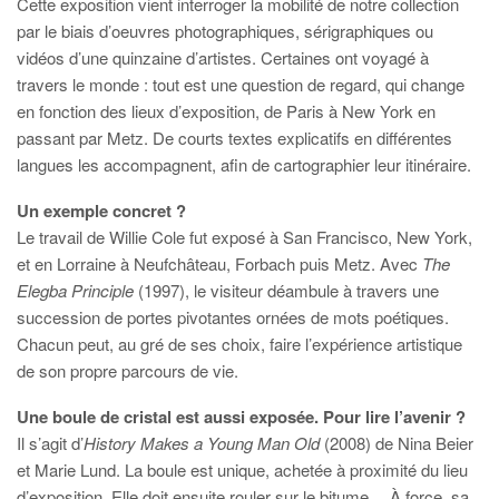
Cette exposition vient interroger la mobilité de notre collection
par le biais d’oeuvres photographiques, sérigraphiques ou
vidéos d’une quinzaine d’artistes. Certaines ont voyagé à
travers le monde : tout est une question de regard, qui change
en fonction des lieux d’exposition, de Paris à New York en
passant par Metz. De courts textes explicatifs en différentes
langues les accompagnent, afin de cartographier leur itinéraire.
Un exemple concret ?
Le travail de Willie Cole fut exposé à San Francisco, New York,
et en Lorraine à Neufchâteau, Forbach puis Metz. Avec
The
Elegba Principle
(1997), le visiteur déambule à travers une
succession de portes pivotantes ornées de mots poétiques.
Chacun peut, au gré de ses choix, faire l’expérience artistique
de son propre parcours de vie.
Une boule de cristal est aussi exposée. Pour lire l’avenir ?
Il s’agit d’
History Makes a Young Man Old
(2008) de Nina Beier
et Marie Lund. La boule est unique, achetée à proximité du lieu
d’exposition. Elle doit ensuite rouler sur le bitume… À force, sa