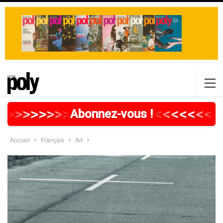
>
>
>
>
>
>
>
>
>
>
>
>
>
>
>
>
>
<
<
<
<
<
<
<
<
Abonnez-vous !
Accueil
Français
Art