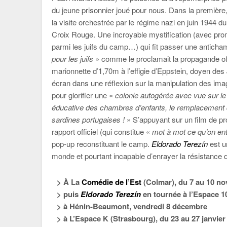
du jeune prisonnier joué pour nous. Dans la première
la visite orchestrée par le régime nazi en juin 1944 d
Croix Rouge. Une incroyable mystification (avec prome
parmi les juifs du camp…) qui fit passer une anticham
pour les juifs
» comme le proclamait la propagande o
marionnette d’1,70m à l’effigie d’Eppstein, doyen des Ju
écran dans une réflexion sur la manipulation des images 
pour glorifier une «
colonie autogérée avec vue sur le 
éducative des chambres d’enfants, le remplacement du
sardines portugaises !
» S’appuyant sur un film de pr
rapport officiel (qui constitue «
mot à mot ce qu’on en
pop-up reconstituant le camp.
Eld
orado Terezín
est u
monde et pourtant incapable d’enrayer la résistance d
> À La
Comédie de l’Est
(Colmar), du 7 au 10 n
> puis
Eldorado Terezín
en tournée à l’Espace 10
> à Hénin-Beaumont, vendredi 8 décembre
> à L’Espace K (Strasbourg), du 23 au 27 janvier