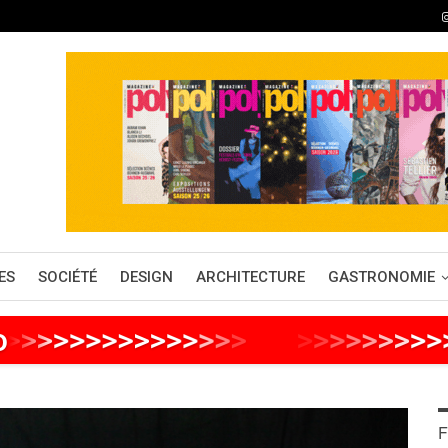
ES
SOCIÉTÉ
DESIGN
ARCHITECTURE
GASTRONOMIE
o
>
>
>
>
>
>
>
>
>
>
>
>
>
>
>
>
>
>
>
>
>
>
>
>
>
F