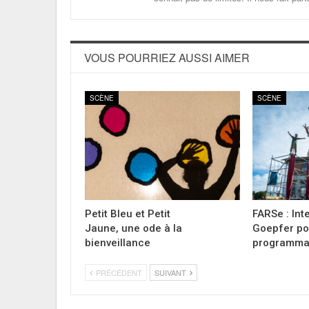
VOUS POURRIEZ AUSSI AIMER
SCÈNE
SCÈNE
Petit Bleu et Petit
FARSe : Int
Jaune, une ode à la
Goepfer po
bienveillance
programmat
PRÉCÉDENT
SUIVANT