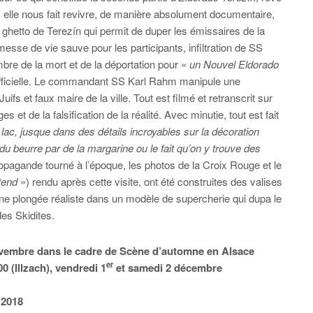
, elle nous fait revivre, de manière absolument documentaire,
u ghetto de Terezín qui permit de duper les émissaires de la
sse de vie sauve pour les participants, infiltration de SS
bre de la mort et de la déportation pour «
un Nouvel Eldorado
fficielle. Le commandant SS Karl Rahm manipule une
ifs et faux maire de la ville. Tout est filmé et retranscrit sur
et de la falsification de la réalité. Avec minutie, tout est fait
lac, jusque dans des détails incroyables sur la décoration
 beurre par de la margarine ou le fait qu’on y trouve des
opagande tourné à l’époque, les photos de la Croix Rouge et le
tend
») rendu après cette visite, ont été construites des valises
ne plongée réaliste dans un modèle de supercherie qui dupa le
es Skidites.
ovembre dans le cadre de Scène d’automne en Alsace
er
0 (Illzach), vendredi 1
et samedi 2 décembre
 2018