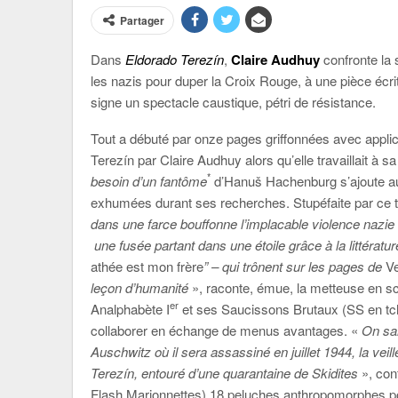
Partager
Dans
Eldorado Terezín
,
Claire Audhuy
confronte la 
les nazis pour duper la Croix Rouge, à une pièce éc
signe un spectacle caustique, pétri de résistance.
Tout a débuté par onze pages griffonnées avec appli
Terezín par Claire Audhuy alors qu’elle travaillait à 
*
besoin d’un fantôme
d’Hanuš Hachenburg s’ajoute au
exhumées durant ses recherches. Stupéfaite par ce 
dans une farce bouffonne l’implacable violence nazie
une fusée partant dans une étoile grâce à la littérature
athée est mon frère
” – qui trônent sur les pages de
V
leçon d’humanité
», raconte, émue, la metteuse en s
er
Analphabète I
et ses Saucissons Brutaux (SS en tch
collaborer en échange de menus avantages. «
On sai
Auschwitz où il sera assassiné en juillet 1944, la ve
Terezín, entouré d’une quarantaine de Skidites
», conf
Flash Marionnettes) 18 peluches anthropomorphes pou