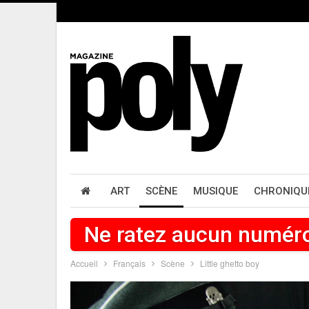
ART
SCÈNE
MUSIQUE
CHRONIQU
Ne ratez aucun numér
Accueil
Français
Scène
Little ghetto boy