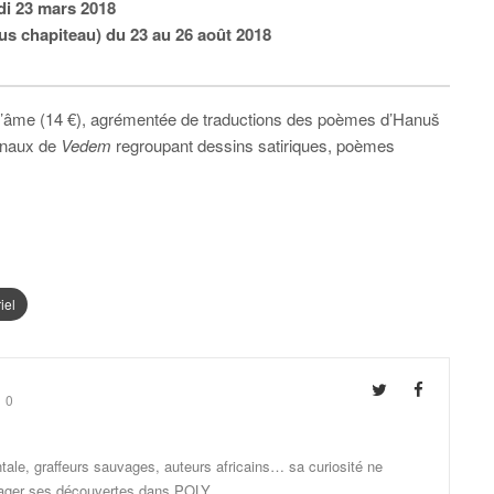
di 23 mars 2018
us chapiteau) du 23 au 26 août 2018
 d’âme (14 €), agrémentée de traductions des poèmes d’Hanuš
inaux de
Vedem
regroupant dessins satiriques, poèmes
iel
0
ale, graffeurs sauvages, auteurs africains… sa curiosité ne
artager ses découvertes dans POLY.