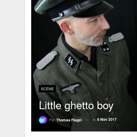
SCÈNE
Little ghetto boy
le
6 Nov 2017
Par
Thomas Flagel