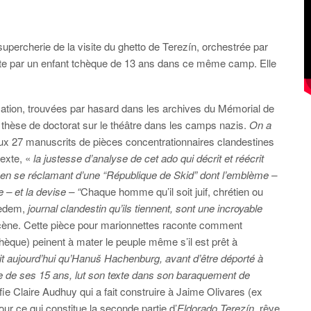
supercherie de la visite du ghetto de Terezín, orchestrée par
rite par un enfant tchèque de 13 ans dans ce même camp. Elle
cation, trouvées par hasard dans les archives du Mémorial de
sa thèse de doctorat sur le théâtre dans les camps nazis.
On a
x 27 manuscrits de pièces concentrationnaires clandestines
texte, «
la justesse d’analyse de cet ado qui décrit et réécrit
 en se réclamant d’une “République de Skid” dont l’emblème –
 – et la devise – “
Chaque homme qu’il soit juif, chrétien ou
edem,
journal clandestin qu’ils tiennent, sont une incroyable
cène. Cette pièce pour marionnettes raconte comment
èque) peinent à mater le peuple même s’il est prêt à
t aujourd’hui qu’Hanuš Hachenburg, avant d’être déporté à
ille de ses 15 ans, lut son texte dans son baraquement de
ie Claire Audhuy qui a fait construire à Jaime Olivares (ex
r ce qui constitue la seconde partie d’
Eldorado Terezín
, rêve