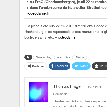
> au PréO (Oberhausbergen), jeudi 22 et vendre
> dans l’ancien camp de Natzweiler-Struthof (so
rodeodame.fr
*
La pièce a été publiée en 2015 aux éditions Rodéo
Hachenburg et de reproductions des manuscrits orig
bouleversants, etc. –
rodeodame.fr
Claire Audhuy
rodéo d'âme
Théâtre
Facebook
Twitter
Courr
Partager
Thomas Flagel
1035 Posts
Comments
Théâtre des Balkans, danse expériment
connait pas de limites. Il nous fait p