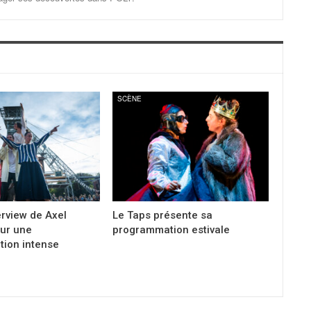
SCÈNE
erview de Axel
Le Taps présente sa
ur une
programmation estivale
ion intense