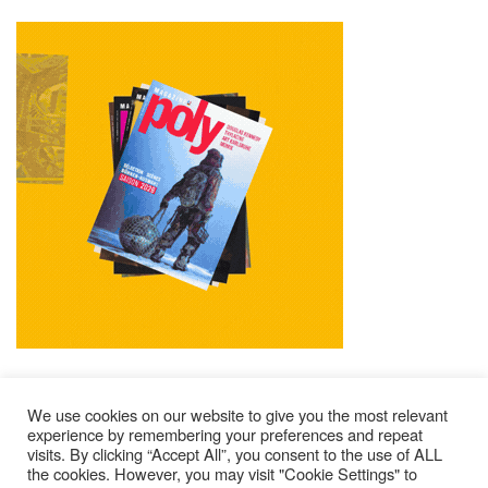
We use cookies on our website to give you the most relevant
experience by remembering your preferences and repeat
visits. By clicking “Accept All”, you consent to the use of ALL
Mentions Légales
Contacts
Où Trouver Poly ?
the cookies. However, you may visit "Cookie Settings" to