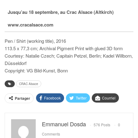
Jusqu’au 18 septembre, au Crac Alsace (Altkirch)
www.cracalsace.com
Pen / Shirt (working title), 2016
113.5 x 77,3 cm; Archival Pigment Print with glued 3D form
Courtesy: Natalie Czech; Capitain Petzel, Berlin; Kadel Willborn,
Düsseldorf
Copyright: VG Bild-Kunst, Bonn
CRAC Alsace
Facebook
Twitter
Courriel
Partager
Emmanuel Dosda
576 Posts
0
Comments