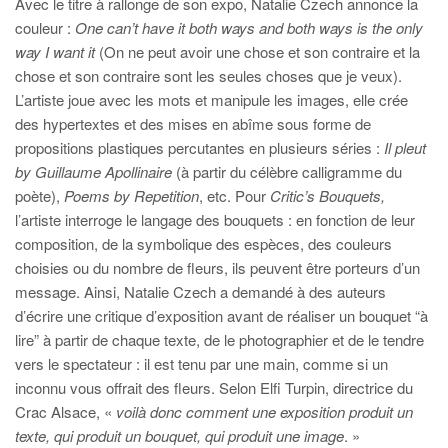
Avec le titre à rallonge de son expo, Natalie Czech annonce la
couleur :
One can’t have it both ways and both ways is the only
way I want it
(On ne peut avoir une chose et son contraire et la
chose et son contraire sont les seules choses que je veux).
L’artiste joue avec les mots et manipule les images, elle crée
des hypertextes et des mises en abîme sous forme de
propositions plastiques percutantes en plusieurs séries :
Il pleut
by Guillaume Apollinaire
(à partir du célèbre calligramme du
poète),
Poems by Repetition
, etc. Pour
Critic’s Bouquets,
l’artiste interroge le langage des bouquets : en fonction de leur
composition, de la symbolique des espèces, des couleurs
choisies ou du nombre de fleurs, ils peuvent être porteurs d’un
message. Ainsi, Natalie Czech a demandé à des auteurs
d’écrire une critique d’exposition avant de réaliser un bouquet “à
lire” à partir de chaque texte, de le photographier et de le tendre
vers le spectateur : il est tenu par une main, comme si un
inconnu vous offrait des fleurs. Selon Elfi Turpin, directrice du
Crac Alsace, «
voilà donc comment une exposition produit un
texte, qui produit un bouquet, qui produit une image
. »