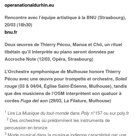
operanationaldurhin.eu
Rencontre avec l’équipe artistique à la BNU (Strasbourg),
20/03 (18h30)
bnu.fr
Deux œuvres de Thierry Pécou, Manoa et Chö, un rituel
tibétain qu’il interprète au piano seront données par
Accroche Note (12/03, Opéra, Strasbourg)
L’Orchestre symphonique de Mulhouse honore Thierry
Pécou avec une œuvre pour trompette et orchestre,
Soleil
rouge
(03 & 04/04, Église Saint-Étienne, Mulhouse), tandis
que des musiciens de l’OSM interprètent son quatuor à
cordes
Fuga del son
(29/03, La Filature, Mulhouse)
1
Lire
La Musique du tout-monde
dans
Poly
n°157 ou sur poly.fr
2
Des orchestres où prédominent les instruments de
percussion en bronze
3
Mode musical dans la musique indienne caractérisé par une