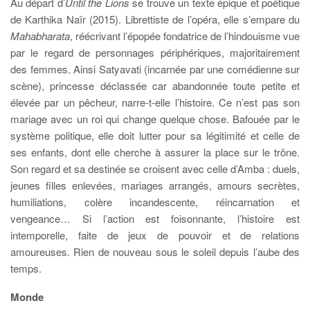
Au départ d’
Until the Lions
se trouve un texte épique et poétique
de Karthika Naïr (2015). Librettiste de l’opéra, elle s’empare du
Mahabharata
, réécrivant l’épopée fondatrice de l’hindouisme vue
par le regard de personnages périphériques, majoritairement
des femmes. Ainsi Satyavati (incarnée par une comédienne sur
scène), princesse déclassée car abandonnée toute petite et
élevée par un pêcheur, narre-t-elle l’histoire. Ce n’est pas son
mariage avec un roi qui change quelque chose. Bafouée par le
système politique, elle doit lutter pour sa légitimité et celle de
ses enfants, dont elle cherche à assurer la place sur le trône.
Son regard et sa destinée se croisent avec celle d’Amba : duels,
jeunes filles enlevées, mariages arrangés, amours secrètes,
humiliations, colère incandescente, réincarnation et
vengeance… Si l’action est foisonnante, l’histoire est
intemporelle, faite de jeux de pouvoir et de relations
amoureuses. Rien de nouveau sous le soleil depuis l’aube des
temps.
Monde