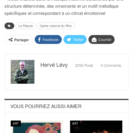
structure déterminée, des ornements et un motif mélodique
spécifiques et correspondant à un climat émotionnel
La Filature
Opéra national du Rhin
Facebook
Twitter
Courriel
Partager
Hervé Lévy
2256 Posts
0 Comments
VOUS POURRIEZ AUSSI AIMER
ART
ART