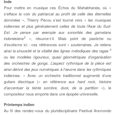
Inde
Pour mettre en musique ces Échos du Mahabharata, où «
s’efface la voix du patriarcat au profit de celle des éternelles
dominées
», Thierry Pécou s’est tourné vers «
les musiques
indiennes et plus généralement celles de toute l’Asie du Sud-
Est. Je pense par exemple aux sonorités des gamelans
2
indonésiens
», résume-t-il. Mais point de pastiche ou
d’exotisme ici : ces références sont «
souterraines. Je retiens
3
ainsi la sinuosité et la vitalité des lignes mélodiques des ragas
ou les modèles rigoureux, quasi géométriques d’organisation
des orchestres de gongs. L’aspect rythmique de la pièce est
ainsi dérivé des jeux numériques à l’œuvre dans les rythmiques
indiennes.
» Avec un orchestre traditionnel augmenté d’une
guitare électrique («
en référence aux hard rock, histoire
d’accentuer la teinte sombre, dure, de la partition
»), le
compositeur nous emporte dans une épopée universelle.
Printemps indien
Au fil des rendez-vous du pluridisciplinaire Festival Arsmondo