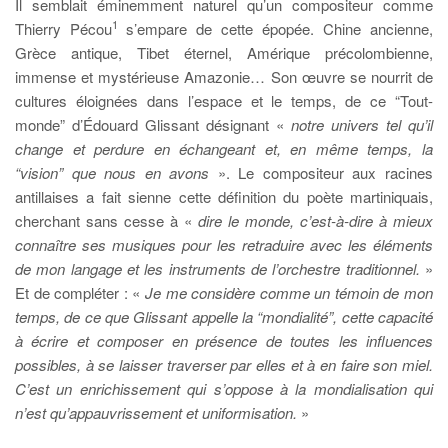
Il semblait éminemment naturel qu’un compositeur comme
1
Thierry Pécou
s’empare de cette épopée. Chine ancienne,
Grèce antique, Tibet éternel, Amérique précolombienne,
immense et mystérieuse Amazonie… Son œuvre se nourrit de
cultures éloignées dans l’espace et le temps, de ce “Tout-
monde” d’Édouard Glissant désignant «
notre univers tel qu’il
change et perdure en échangeant et, en même temps, la
“vision” que nous en avons
». Le compositeur aux racines
antillaises a fait sienne cette définition du poète martiniquais,
cherchant sans cesse à «
dire le monde, c’est-à-dire à mieux
connaître ses
musiques pour les retraduire avec les éléments
de mon langage et les instruments de l’orchestre traditionnel.
»
Et de compléter : «
Je me considère comme un témoin de mon
temps, de ce que Glissant appelle la “mondialité”, cette capacité
à écrire et composer en présence de toutes les influences
possibles, à se laisser traverser par elles et à en faire son miel.
C’est un enrichissement qui s’oppose à la mondialisation qui
n’est qu’appauvrissement et uniformisation.
»