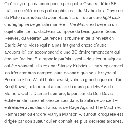
Opéra cyberpunk récompensé par quatre Oscars, délire SF
mâtiné de références philosophiques – du Mythe de la Caverne
de Platon aux idées de Jean Baudrillard – ou encore
fight club
chorégraphié de géniale manière :
The Matrix
est devenu un
objet culte. Le trio d’acteurs composé du beau gosse Keanu
Reeves, du vétéran Laurence Fishburne et de la révélation
Carrie-Anne Moss (qui n’a pas fait grand chose d’autre,
avouons-le) est accompagné d’une BO éminemment dark qui
épouse l’action. Elle rappelle parfois Ligeti – dont les musiques
ont été souvent utilisées par Stanley Kubrick –, mais également
les très sombres compositeurs polonais que sont Krzysztof
Penderecki ou Witold Lutosławski, voire la grandiloquence d’un
Kenji Kawai, notamment auteur de la musique d’
Avalon
de
Mamoru Oshii. Diamant sombre, la partition de Don Davis
éclate en de noires efflorescences dans la salle de concert –
entrelacée avec des chansons de Rage Against The Machine,
Rammstein ou encore Marilyn Manson –, surtout lorsqu’elle est
dirigée par son auteur qui en connaît les plus secrètes arcanes.