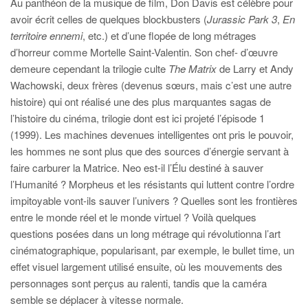
Au panthéon de la musique de film, Don Davis est célèbre pour
avoir écrit celles de quelques blockbusters (
Jurassic Park 3
,
En
territoire ennemi
, etc.) et d’une flopée de long métrages
d’horreur comme Mortelle Saint-Valentin. Son chef- d’œuvre
demeure cependant la trilogie culte
The Matrix
de Larry et Andy
Wachowski, deux frères (devenus sœurs, mais c’est une autre
histoire) qui ont réalisé une des plus marquantes sagas de
l’histoire du cinéma, trilogie dont est ici projeté l’épisode 1
(1999). Les machines devenues intelligentes ont pris le pouvoir,
les hommes ne sont plus que des sources d’énergie servant à
faire carburer la Matrice. Neo est-il l’Élu destiné à sauver
l’Humanité ? Morpheus et les résistants qui luttent contre l’ordre
impitoyable vont-ils sauver l’univers ? Quelles sont les frontières
entre le monde réel et le monde virtuel ? Voilà quelques
questions posées dans un long métrage qui révolutionna l’art
cinématographique, popularisant, par exemple, le bullet time, un
effet visuel largement utilisé ensuite, où les mouvements des
personnages sont perçus au ralenti, tandis que la caméra
semble se déplacer à vitesse normale.