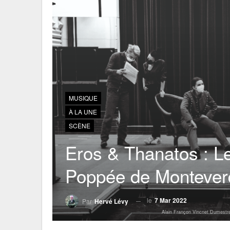
MUSIQUE
À LA UNE
SCÈNE
Eros & Thanatos : 
Poppée de Monteverd
le
7 Mar 2022
Par
Hervé Lévy
Alain Françon Vincnet Dumestr