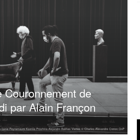
Le Couronnement de
i par Alain Françon
e Lucie Peyramaure Kseniia Proshina Alejandro Baliñas Vieites © Charles-Alexandre Creton OnP