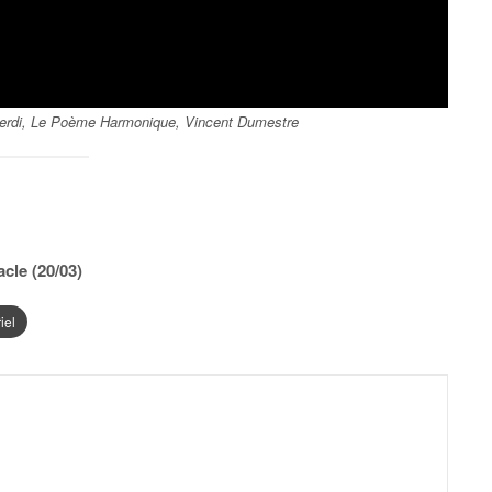
teverdi, Le Poème Harmonique, Vincent Dumestre
acle (20/03)
iel