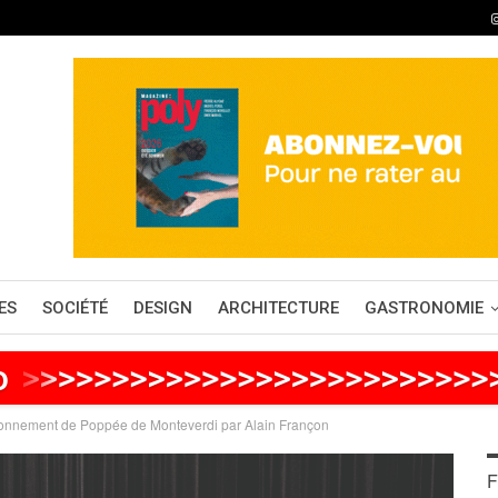
ES
SOCIÉTÉ
DESIGN
ARCHITECTURE
GASTRONOMIE
o
>
>
>
>
>
>
>
>
>
>
>
>
>
>
>
>
>
>
>
>
>
>
>
>
>
ronnement de Poppée de Monteverdi par Alain Françon
F