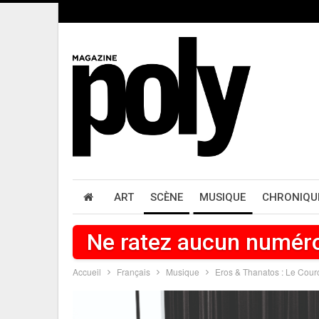
ART
SCÈNE
MUSIQUE
CHRONIQU
Ne ratez aucun numér
Accueil
Français
Musique
Eros & Thanatos : Le Cou