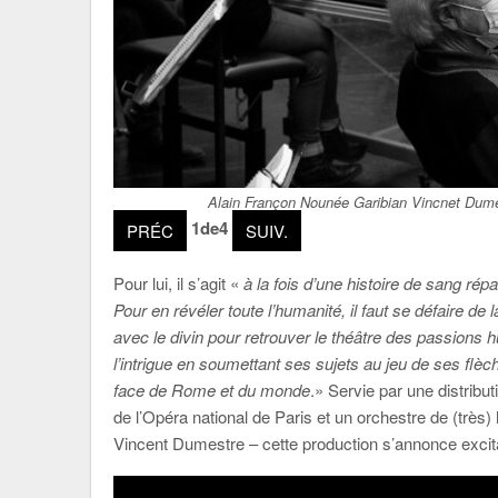
Alain Françon Nounée Garibian Vincnet Du
1
de
4
PRÉC
SUIV.
Pour lui, il s’agit «
à la fois d’une histoire de sang rép
Pour en révéler toute l’humanité, il faut se défaire de 
avec le divin pour retrouver le théâtre des passions h
l’intrigue en soumettant ses sujets au jeu de ses fl
face de Rome et du monde
.» Servie par une distrib
de l’Opéra national de Paris et un orchestre de (très)
Vincent Dumestre – cette production s’annonce excit