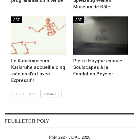
programmation intense
Spielzeug Welten
Museum de Bâle
ART
ART
Le Kunstmuseum
Pierre Huyghe expose
Karlsruhe accueille cinq
Soulscapes à la
siècles d’art avec
Fondation Beyeler
Expressif !
PRÉCÉDENT
SUIVANT
FEUILLETER POLY
Poly 292 - JU/AU 2026