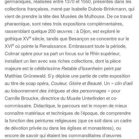
germaniques, réalisées entre 1370 et 1550, présentes dans les
collections françaises, mené par Isabelle Dubois-Brinkmann, qui
vient de prendre la tête des Musées de Mulhouse. De ce travail
pharaonique, sont nées trois expositions complémentaires,
rassemblant quelque 200 œuvres : à Dijon, est exploré le
e
gothique XV
siècle, tandis que Besançon se concentre sur le
e
XVI
où pointe la Renaissance. Embrassant toute la période,
Colmar opère pour sa part un focus sur le Rhin supérieur,
installant un lien avec ses riches collections, dont la pièce
majeure est le célébrissime
Retable d’Issenheim
peint par
Matthias Grünewald. S’y déploie une partie de cette exposition
au titre de soap opéra,
Couleur, Gloire et Beauté
. Un «
clin d’œil
au foisonnement des intrigues et des personnages
» pour
Camille Broucke, directrice du Musée Unterlinden et co-
commissaire. Didactique, le parcours est le moyen de mieux
connaître matériaux et techniques de l’époque, de comprendre
la fonction des peintures religieuses (que ce soit dans un cadre
de dévotion privée ou dans les églises et monastères), ou
encore de savoir qui étaient les commanditaires d’œuvres