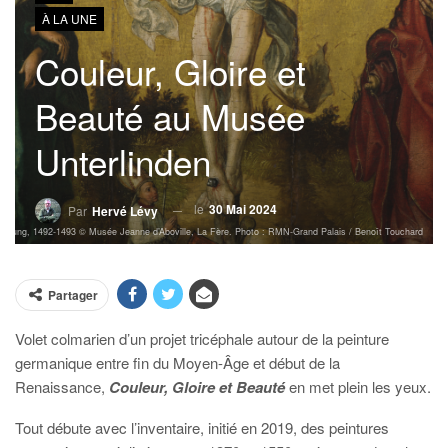
À LA UNE
Couleur, Gloire et
Beauté au Musée
Unterlinden
le
30 Mai 2024
Par
Hervé Lévy
reuzigung, 1492-1493 © Musée Jeanne d’Aboville, La Fère. Photo : RMN-Grand Palais / Benoît Touchard
Partager
Volet colmarien d’un projet tricéphale autour de la peinture
germanique entre fin du Moyen-Âge et début de la
Renaissance,
Couleur, Gloire et Beauté
en met plein les yeux.
Tout débute avec l’inventaire, initié en 2019, des peintures