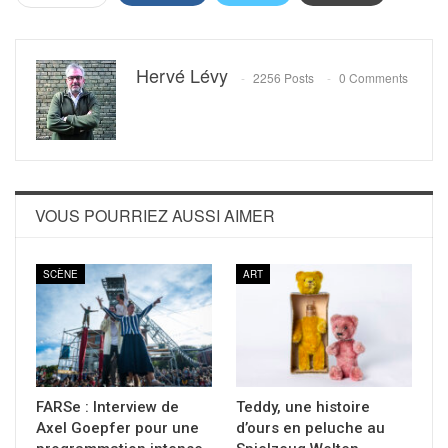
Hervé Lévy
2256 Posts
0 Comments
VOUS POURRIEZ AUSSI AIMER
SCÈNE
ART
FARSe : Interview de
Teddy, une histoire
Axel Goepfer pour une
d’ours en peluche au