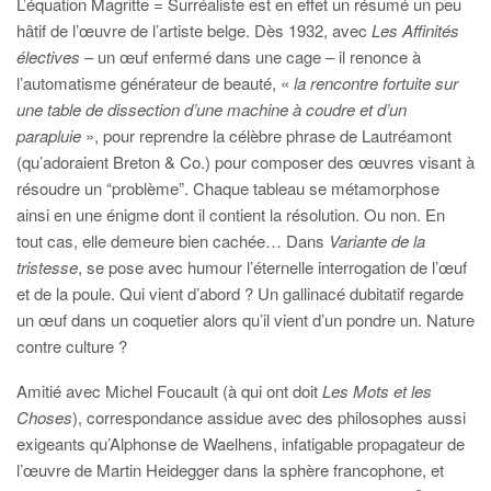
L’équation Magritte = Surréaliste est en effet un résumé un peu
hâtif de l’œuvre de l’artiste belge. Dès 1932, avec
Les Affinités
électives
– un œuf enfermé dans une cage – il renonce à
l’automatisme générateur de beauté, «
la rencontre fortuite sur
une table de dissection d’une machine à coudre et d’un
parapluie
», pour reprendre la célèbre phrase de Lautréamont
(qu’adoraient Breton & Co.) pour composer des œuvres visant à
résoudre un “problème”. Chaque tableau se métamorphose
ainsi en une énigme dont il contient la résolution. Ou non. En
tout cas, elle demeure bien cachée… Dans
Variante de la
tristesse
, se pose avec humour l’éternelle interrogation de l’œuf
et de la poule. Qui vient d’abord ? Un gallinacé dubitatif regarde
un œuf dans un coquetier alors qu’il vient d’un pondre un. Nature
contre culture ?
Amitié avec Michel Foucault (à qui ont doit
Les Mots et les
Choses
), correspondance assidue avec des philosophes aussi
exigeants qu’Alphonse de Waelhens, infatigable propagateur de
l’œuvre de Martin Heidegger dans la sphère francophone, et