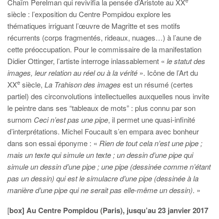
e
Chaïm Perelman qui revivifia la pensée d’Aristote au XX
siècle : l’exposition du Centre Pompidou explore les
thématiques irriguant l’œuvre de Magritte et ses motifs
récurrents (corps fragmentés, rideaux, nuages…) à l’aune de
cette préoccupation. Pour le commissaire de la manifestation
Didier Ottinger, l’artiste interroge inlassablement «
le statut des
images, leur relation au réel ou à la vérité
». Icône de l’Art du
e
XX
siècle,
La Trahison des images
est un résumé (certes
partiel) des circonvolutions intellectuelles auxquelles nous invite
le peintre dans ses “tableaux de mots” : plus connu par son
surnom
Ceci n’est pas une pipe
, il permet une quasi-infinité
d’interprétations. Michel Foucault s’en empara avec bonheur
dans son essai éponyme : «
Rien de tout cela n’est une pipe ;
mais un texte qui simule un texte ; un dessin d’une pipe qui
simule un dessin d’une pipe ; une pipe (dessinée comme n’étant
pas un dessin) qui est le simulacre d’une pipe (dessinée à la
manière d’une pipe qui ne serait pas elle-même un dessin)
. »
[
box] Au Centre Pompidou (Paris), jusqu’au 23 janvier 2017